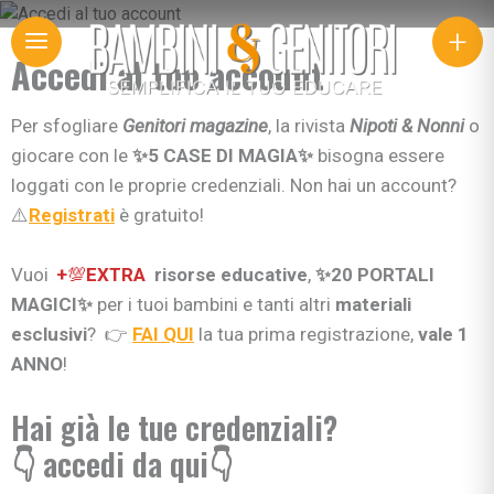
+
Accedi al tuo account
Per sfogliare
Genitori
magazine
, la rivista
Nipoti & Nonni
o
giocare con le
✨5 CASE DI MAGIA✨
bisogna essere
loggati con le proprie credenziali. Non hai un account?
⚠️
Registrati
è gratuito!
Vuoi
+
💯
EXTRA
risorse educative
,
✨20 PORTALI
MAGICI✨
per i tuoi bambini e tanti altri
materiali
esclusivi
? 👉
FAI QUI
la tua prima registrazione,
vale 1
ANNO
!
Hai già le tue credenziali?
👇 accedi da qui👇