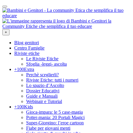
+
Blog genitori
Centro Famiglie
Riviste etiche
Le Riviste Etiche
Sfoglia -leggi- ascolta
+100Extra
Perchè sceglierli?
Riviste Etiche: tutti i numeri
Lo spazio d’Ascolto
Dossier Educativi
Guide e Manuali
Webinair e Tutorial
+100Kids
Gioca-impara: le 5 case-magia
Potter-mania: 20 Portali Magici
Super-Giorgino: l’eroe cartoon
Fiabe per giovani menti