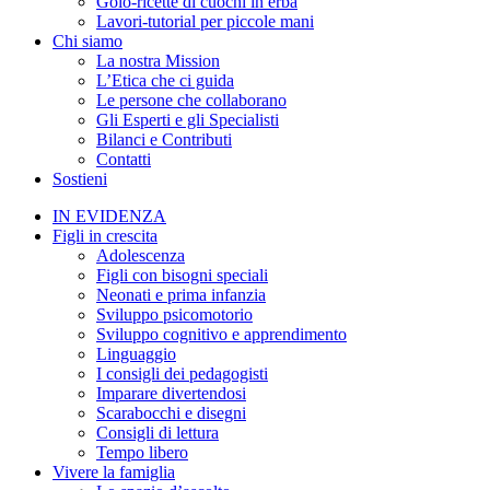
Golo-ricette di cuochi in erba
Lavori-tutorial per piccole mani
Chi siamo
La nostra Mission
L’Etica che ci guida
Le persone che collaborano
Gli Esperti e gli Specialisti
Bilanci e Contributi
Contatti
Sostieni
IN EVIDENZA
Figli in crescita
Adolescenza
Figli con bisogni speciali
Neonati e prima infanzia
Sviluppo psicomotorio
Sviluppo cognitivo e apprendimento
Linguaggio
I consigli dei pedagogisti
Imparare divertendosi
Scarabocchi e disegni
Consigli di lettura
Tempo libero
Vivere la famiglia