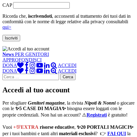
CAP
Ricorda che,
iscrivendoti
, acconsenti al trattamento dei tuoi dati in
conformità con le norme di legge relative alla privacy consultabili
qui>
News
PER GENITORI
APPROFONDISCI
DONA
ACCEDI
DONA
ACCEDI
Ricerca
per:
Accedi al tuo account
Per sfogliare
Genitori
magazine
, la rivista
Nipoti & Nonni
o giocare
con le
✨5 CASE DI MAGIA✨
bisogna essere loggati con le
proprie credenziali. Non hai un account? ⚠️
Registrati
è gratuito!
Vuoi
+
💯
EXTRA
risorse educative
,
✨20 PORTALI MAGICI✨
per i tuoi bambini e tanti altri
materiali esclusivi
? 👉
FAI QUI
la