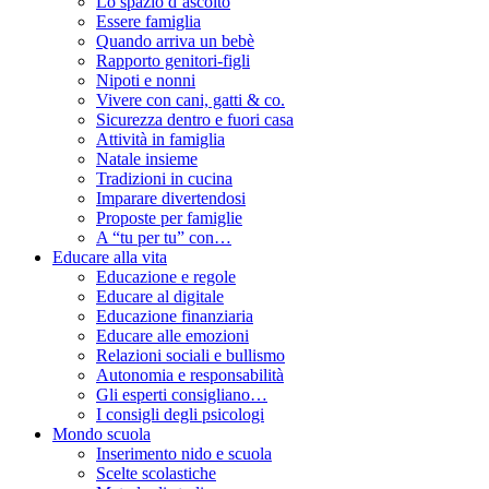
Lo spazio d’ascolto
Essere famiglia
Quando arriva un bebè
Rapporto genitori-figli
Nipoti e nonni
Vivere con cani, gatti & co.
Sicurezza dentro e fuori casa
Attività in famiglia
Natale insieme
Tradizioni in cucina
Imparare divertendosi
Proposte per famiglie
A “tu per tu” con…
Educare alla vita
Educazione e regole
Educare al digitale
Educazione finanziaria
Educare alle emozioni
Relazioni sociali e bullismo
Autonomia e responsabilità
Gli esperti consigliano…
I consigli degli psicologi
Mondo scuola
Inserimento nido e scuola
Scelte scolastiche