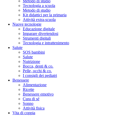
Metodo di studio
Tecnologia a scuola
Metodo di studio
Kit didattici per la primaria
Attività extra-scuola
Nuove tecnologie
Educazione digitale
Imparare divertendosi
Strumenti digitali
Tecnologia e intrattenimento
Salute
SOS bambini
Salute
Nutrizione
Bocca, denti & co.
Pelle, occhi & co.
I consigli dei pediatri
Benessere
Alimentazione
Ricette
Benessere emotivo
Cura di sé
Sonno
Attività fisica
Vita di coppia