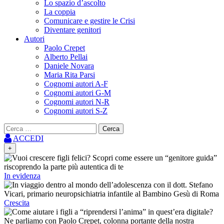
Lo spazio d’ascolto
La coppia
Comunicare e gestire le Crisi
Diventare genitori
Autori
Paolo Crepet
Alberto Pellai
Daniele Novara
Maria Rita Parsi
Cognomi autori A-F
Cognomi autori G-M
Cognomi autori N-R
Cognomi autori S-Z
Ricerca
per:
ACCEDI
+
In evidenza
Crescita