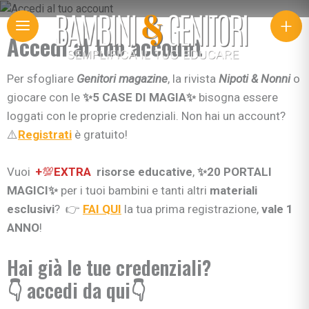
+
Accedi al tuo account
Per sfogliare
Genitori
magazine
, la rivista
Nipoti & Nonni
o
giocare con le
✨5 CASE DI MAGIA✨
bisogna essere
loggati con le proprie credenziali. Non hai un account?
⚠️
Registrati
è gratuito!
Vuoi
+
💯
EXTRA
risorse educative
,
✨20 PORTALI
MAGICI✨
per i tuoi bambini e tanti altri
materiali
esclusivi
? 👉
FAI QUI
la tua prima registrazione,
vale 1
ANNO
!
Hai già le tue credenziali?
👇 accedi da qui👇