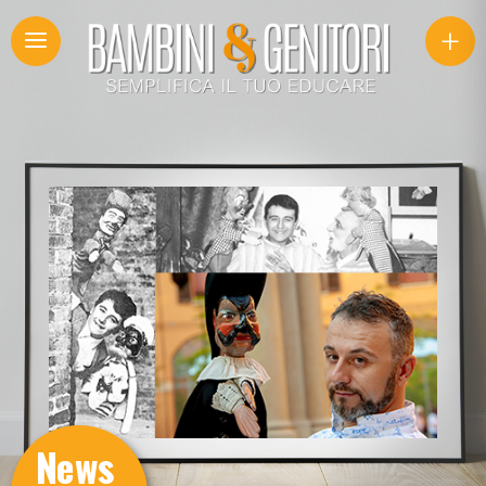
+
News