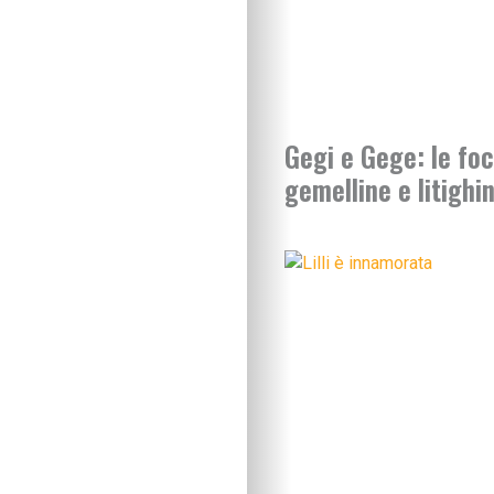
Gegi e Gege: le fo
gemelline e litighi
IN EVIDENZA
Figli in crescita
Adolescenza
Figli con bisogni spe
Neonati e prima infa
Sviluppo psicomotor