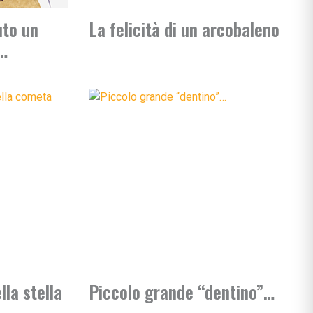
uto un
La felicità di un arcobaleno
o…
la stella
Piccolo grande “dentino”…