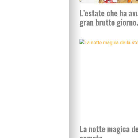
L’estate che ha av
gran brutto giorn
La notte magica del
cometa