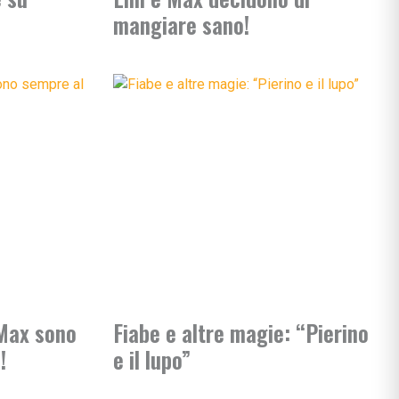
si
mangiare sano!
ie
ia
ni
ullismo
abilità
ano…
ologi
scuola
e Max sono
Fiabe e altre magie: “Pierino
!
e il lupo”
rimaria