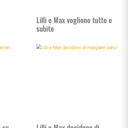
e apprendimento
Lilli e Max vogliono tutto e
gisti
subito
si
ni
bè
li
 & co.
uori casa
e su
Lilli e Max decidono di