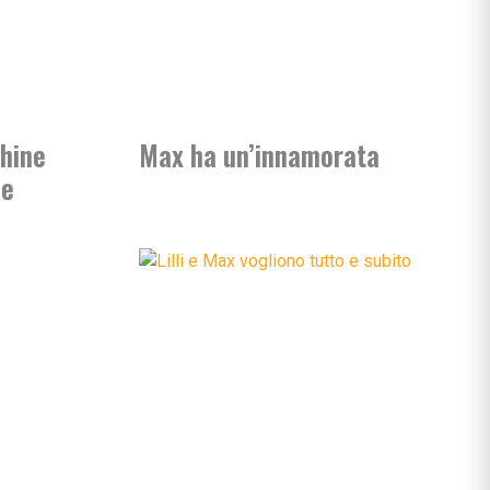
chine
Max ha un’innamorata
ne
ciali
nzia
io