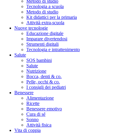
Metodo di studio
Tecnologia a scuola
Metodo di studio
Kit didattici per la primaria
Attività extra-scuola
Nuove tecnologie
Educazione digitale
Imparare divertendosi
Strumenti digitali
Tecnologia e intrattenimento
Salute
SOS bambini
Salute
Nutrizione
Bocca, denti & co.
Pelle, occhi & co.
I consigli dei pediatri
Benessere
Alimentazione
Ricette
Benessere emotivo
Cura di sé
Sonno
Attività fisica
Vita di coppia