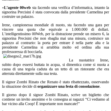
«
L’agente 00web
sta facendo una verifica d’informatica, intanto la
signorina Precisini è stata convocata dalla presidente Carmelina per
costruire un palazzo.
Irene, campionessa mondiale di nuoto, sta facendo una gara per
vincere una quota che equivale a 1.000.000 di dollari.
L’intelligentissimo 00Web, per la distrazione prende un misero 6, la
signorina Precisini che non sbaglia mai una misura, costruisce un
palazzo al contrario: la porta per entrare è nella parte alta e la
presidente Carmelina si arrabbia molto ed ordina alla sua
professoressa di bocciarla.
La nuotatrice Irene,
subito dopo essersi buttata in acqua, si dimentica come si nuota a
causa di una tegola caduta da un tetto di un ristorante che era
atterrata direttamente sulla sua testa.
Il signor Zombi Rinato che Renato è stato ribattezzato, osservando
la situazione decide di
organizzare una festa di consolazione
.
Il giorno dopo il signor Zombi Rinato, scrive un biglietto che
contiene un invito anonimo e lo consegna ai ragazzi “Ci vediamo al
bar vicino alla Coop! È importante non mancate!”