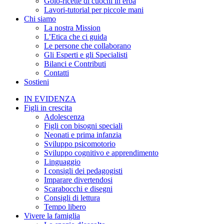
Golo-ricette di cuochi in erba
Lavori-tutorial per piccole mani
Chi siamo
La nostra Mission
L’Etica che ci guida
Le persone che collaborano
Gli Esperti e gli Specialisti
Bilanci e Contributi
Contatti
Sostieni
IN EVIDENZA
Figli in crescita
Adolescenza
Figli con bisogni speciali
Neonati e prima infanzia
Sviluppo psicomotorio
Sviluppo cognitivo e apprendimento
Linguaggio
I consigli dei pedagogisti
Imparare divertendosi
Scarabocchi e disegni
Consigli di lettura
Tempo libero
Vivere la famiglia