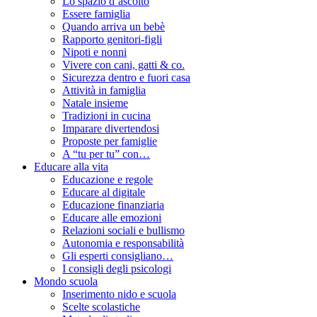
Lo spazio d’ascolto
Essere famiglia
Quando arriva un bebè
Rapporto genitori-figli
Nipoti e nonni
Vivere con cani, gatti & co.
Sicurezza dentro e fuori casa
Attività in famiglia
Natale insieme
Tradizioni in cucina
Imparare divertendosi
Proposte per famiglie
A “tu per tu” con…
Educare alla vita
Educazione e regole
Educare al digitale
Educazione finanziaria
Educare alle emozioni
Relazioni sociali e bullismo
Autonomia e responsabilità
Gli esperti consigliano…
I consigli degli psicologi
Mondo scuola
Inserimento nido e scuola
Scelte scolastiche