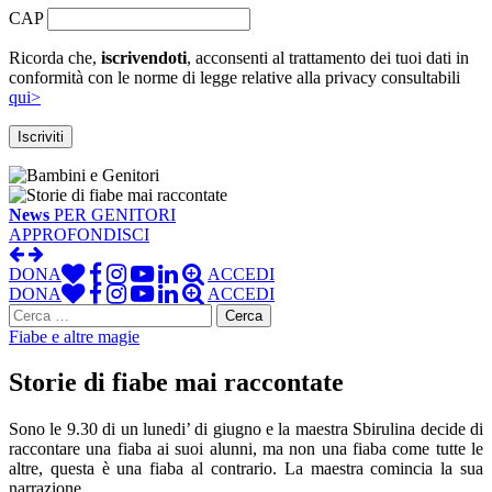
CAP
Ricorda che,
iscrivendoti
, acconsenti al trattamento dei tuoi dati in
conformità con le norme di legge relative alla privacy consultabili
qui>
News
PER GENITORI
APPROFONDISCI
DONA
ACCEDI
DONA
ACCEDI
Ricerca
per:
Fiabe e altre magie
Storie di fiabe mai raccontate
Sono le 9.30 di un lunedi’ di giugno e la maestra Sbirulina decide di
raccontare una fiaba ai suoi alunni, ma non una fiaba come tutte le
altre, questa è una fiaba al contrario. La maestra comincia la sua
narrazione.