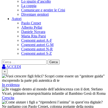
Lo spazio d’ascolto
La coppia
Comunicare e gestire le Crisi
Diventare genitori
Autori
Paolo Crepet
Alberto Pellai
Daniele Novara
Maria Rita Parsi
Cognomi autori A-F
Cognomi autori G-M
Cognomi autori N-R
Cognomi autori S-Z
Ricerca
per:
ACCEDI
+
In evidenza
Crescita