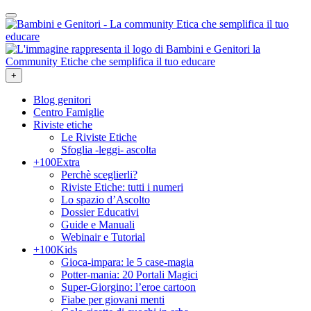
+
Blog genitori
Centro Famiglie
Riviste etiche
Le Riviste Etiche
Sfoglia -leggi- ascolta
+100Extra
Perchè sceglierli?
Riviste Etiche: tutti i numeri
Lo spazio d’Ascolto
Dossier Educativi
Guide e Manuali
Webinair e Tutorial
+100Kids
Gioca-impara: le 5 case-magia
Potter-mania: 20 Portali Magici
Super-Giorgino: l’eroe cartoon
Fiabe per giovani menti