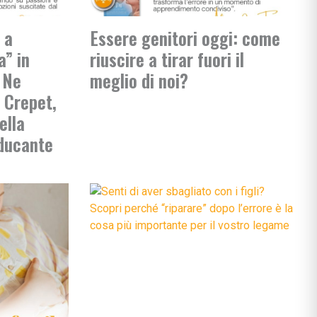
 a
Essere genitori oggi: come
a” in
riuscire a tirar fuori il
 Ne
meglio di noi?
 Crepet,
ella
ducante