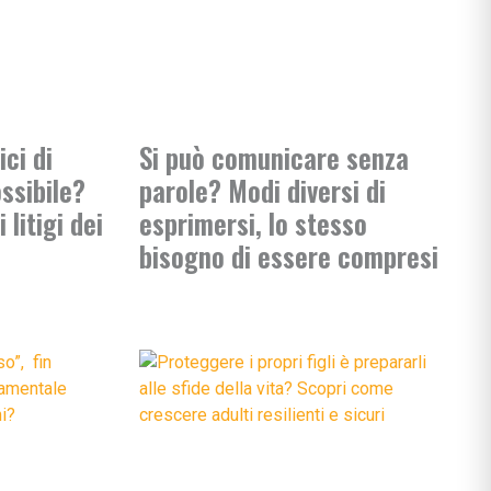
e apprendimento
gisti
si
ni
ci di
Si può comunicare senza
ossibile?
parole? Modi diversi di
litigi dei
esprimersi, lo stesso
bisogno di essere compresi
bè
li
 & co.
uori casa