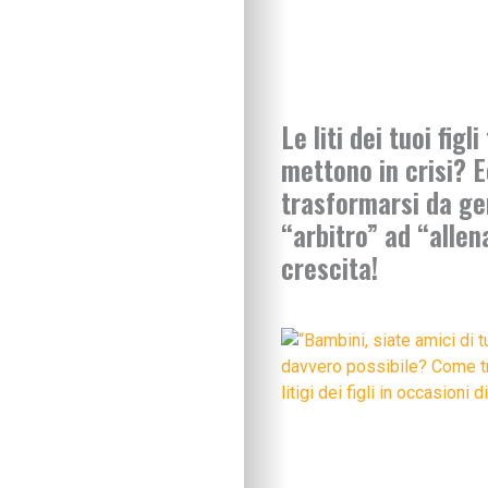
Le liti dei tuoi figli 
mettono in crisi? 
trasformarsi da ge
“arbitro” ad “allen
crescita!
IN EVIDENZA
Figli in crescita
Adolescenza
Figli con bisogni spe
Neonati e prima infa
Sviluppo psicomotor