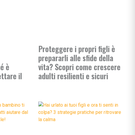
si
ie
ia
Proteggere i propri figli è
ni
prepararli alle sfide della
ullismo
hé è
vita? Scopri come crescere
abilità
ttare il
adulti resilienti e sicuri
ano…
ologi
scuola
rimaria