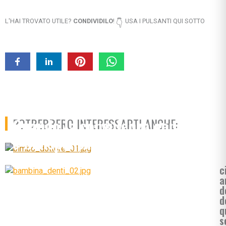
L'HAI TROVATO UTILE?
CONDIVIDILO
!
USA I PULSANTI QUI SOTTO
👇
Quando la consulenza genetica
POTREBBERO INTERESSARTI ANCHE:
è indispensabile?
c
a
d
d
q
s