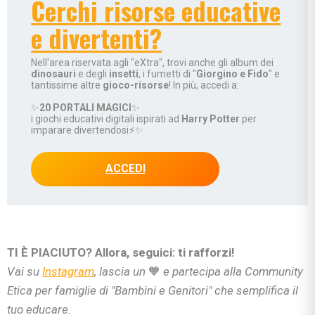
Cerchi risorse educative
e divertenti?
Nell'area riservata agli "eXtra", trovi anche gli album dei
dinosauri
e degli
insetti
, i fumetti di "
Giorgino e Fido
" e
tantissime altre
gioco-risorse
! In più, accedi a:
✨
20 PORTALI MAGICI
✨
i giochi educativi digitali ispirati ad
Harry Potter
per
imparare divertendosi⚡✨
ACCEDI
TI È PIACIUTO? Allora, seguici: ti rafforzi!
Vai su
Instagram
, lascia un
🧡
e partecipa alla Community
Etica per famiglie di "Bambini e Genitori" che semplifica il
tuo educare.