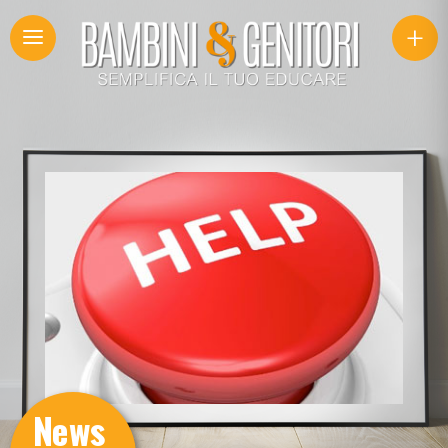
+
News