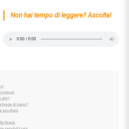
Non hai tempo di leggere? Ascolta!
to!
noscenza!
altri?
o sfugge di mano?
 e ascoltare
a libertà
re sensibilizzata