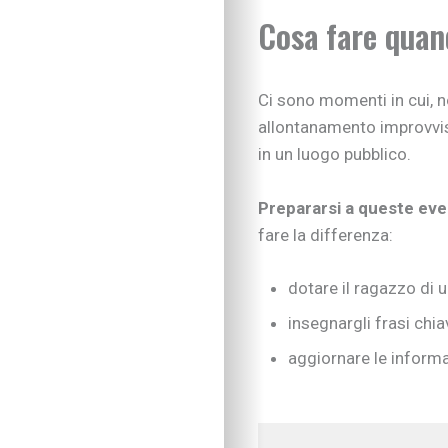
Cosa fare quan
Sviluppo cognitivo 
Linguaggio
I consigli dei pedago
Imparare divertendo
Ci sono momenti in cui, n
Scarabocchi e diseg
allontanamento improvvis
Consigli di lettura
in un luogo pubblico.
Tempo libero
Vivere la famiglia
Prepararsi a queste ev
Lo spazio d’ascolto
fare la differenza:
Essere famiglia
Quando arriva un be
Rapporto genitori-fig
dotare il ragazzo di u
Nipoti e nonni
insegnargli frasi chia
Vivere con cani, gatti
aggiornare le informa
Sicurezza dentro e f
Attività in famiglia
Natale insieme
Tradizioni in cucina