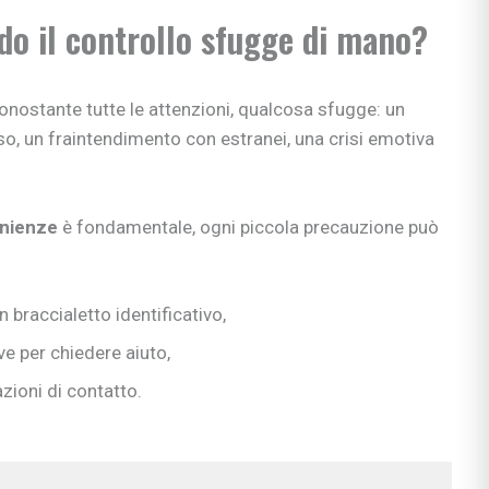
do il controllo sfugge di mano?
e apprendimento
gisti
si
onostante tutte le attenzioni, qualcosa sfugge: un
ni
o, un fraintendimento con estranei, una crisi emotiva
enienze
è fondamentale, ogni piccola precauzione può
bè
li
n braccialetto identificativo,
ve per chiedere aiuto,
 & co.
zioni di contatto.
uori casa