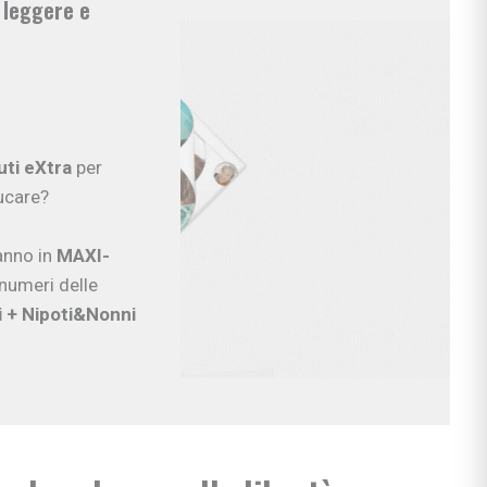
a leggere e
si
ie
ia
ti eXtra
per
ni
ducare?
ullismo
abilità
 anno in
MAXI-
ano…
 numeri delle
ologi
i
+ Nipoti&Nonni
scuola
rimaria