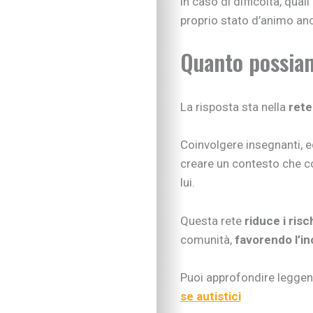
in caso di difficoltà, qua
proprio stato d’animo an
Quanto possiamo
La risposta sta nella
rete
Coinvolgere insegnanti, ed
creare un contesto che c
lui.
Questa rete
riduce i risc
IN EVIDENZA
comunità,
favorendo l’in
Figli in crescita
Adolescenza
Puoi approfondire legge
Figli con bisogni spe
se autistici
Neonati e prima infa
Sviluppo psicomotor