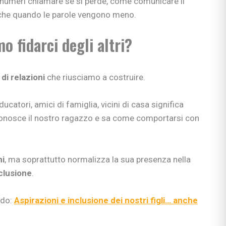
li numeri chiamare se si perde, come comunicare il
che quando le parole vengono meno.
 fidarci degli altri?
 di relazioni
che riusciamo a costruire.
ucatori, amici di famiglia, vicini di casa significa
onosce il nostro ragazzo e sa come comportarsi con
hi
, ma soprattutto normalizza la sua presenza nella
clusione
.
ndo:
Aspirazioni e inclusione dei nostri figli… anche
ciali
nzia
io