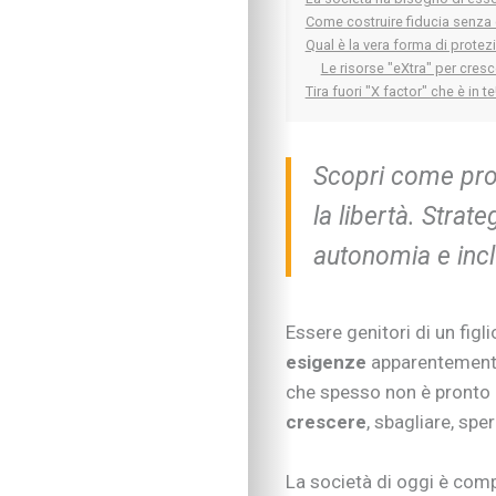
Come costruire fiducia senza 
Qual è la vera forma di protezi
Le risorse "eXtra" per cresce
Tira fuori "X factor" che è in te
Scopri come prot
la libertà. Strat
autonomia e incl
Essere genitori di un figl
esigenze
apparentemente
che spesso non è pronto a
crescere
, sbagliare, spe
La società di oggi è comp