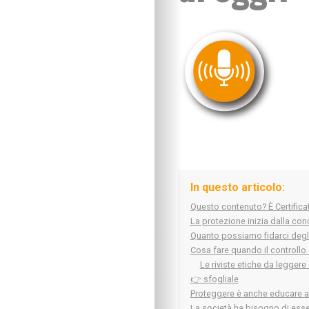
In questo articolo:
Questo contenuto? È Certifica
La protezione inizia dalla co
Quanto possiamo fidarci degli 
Cosa fare quando il controll
Le riviste etiche da leggere
👉 sfogliale
Proteggere è anche educare all
La società ha bisogno di esse