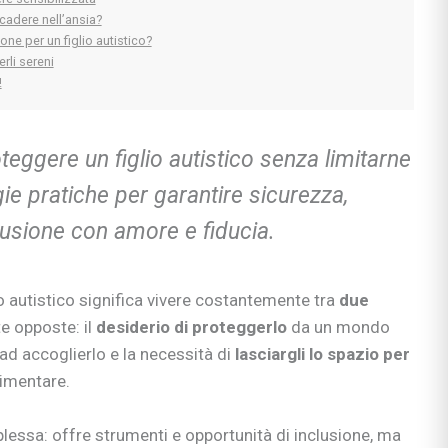
cadere nell’ansia?
one per un figlio autistico?
rli sereni
!
eggere un figlio autistico senza limitarne
egie pratiche per garantire sicurezza,
usione con amore e fiducia.
io autistico significa vivere costantemente tra
due
 opposte: il
desiderio di proteggerlo
da un mondo
d accoglierlo e la necessità di
lasciargli lo spazio per
rimentare.
lessa: offre strumenti e opportunità di inclusione, ma