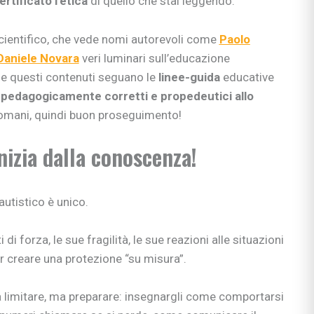
ertificato l’etica
di quello che stai leggendo.
cientifico, che vede nomi autorevoli come
Paolo
Daniele Novara
veri luminari sull’educazione
che questi contenuti seguano le
linee-guida
educative
o
pedagogicamente corretti e propedeutici allo
domani, quindi buon proseguimento!
nizia dalla conoscenza!
utistico è unico.
i di forza, le sue fragilità, le sue reazioni alle situazioni
r creare una protezione “su misura”.
a limitare, ma preparare: insegnargli come comportarsi