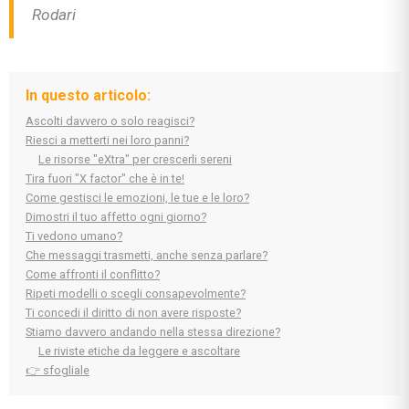
Rodari
In questo articolo:
Ascolti davvero o solo reagisci?
Riesci a metterti nei loro panni?
Le risorse "eXtra" per crescerli sereni
Tira fuori "X factor" che è in te!
Come gestisci le emozioni, le tue e le loro?
Dimostri il tuo affetto ogni giorno?
Ti vedono umano?
Che messaggi trasmetti, anche senza parlare?
Come affronti il conflitto?
Ripeti modelli o scegli consapevolmente?
Ti concedi il diritto di non avere risposte?
Stiamo davvero andando nella stessa direzione?
Le riviste etiche da leggere e ascoltare
👉 sfogliale