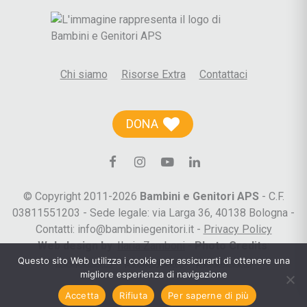
Chi siamo
Risorse Extra
Contattaci
DONA
© Copyright 2011-2026
Bambini e Genitori APS
- C.F.
03811551203 - Sede legale: via Larga 36, 40138 Bologna -
Contatti: info@bambiniegenitori.it -
Privacy Policy
Web design by
:
Ilaria Zamboni
-
Photo Credits
:
Questo sito Web utilizza i cookie per assicurarti di ottenere una
freepik.com
–
pixabay.com
–
pexels.com
migliore esperienza di navigazione
Accetta
Rifiuta
Per saperne di più