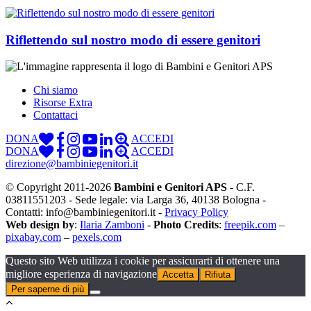
Riflettendo sul nostro modo di essere genitori
Chi siamo
Risorse Extra
Contattaci
DONA
ACCEDI
DONA
ACCEDI
direzione@bambiniegenitori.it
© Copyright 2011-2026
Bambini e Genitori APS
- C.F.
03811551203 - Sede legale: via Larga 36, 40138 Bologna -
Contatti: info@bambiniegenitori.it -
Privacy Policy
Web design by
:
Ilaria Zamboni
-
Photo Credits
:
freepik.com
–
pixabay.com
–
pexels.com
Questo sito Web utilizza i cookie per assicurarti di ottenere una
migliore esperienza di navigazione
Accetta
Rifiuta
Per saperne di più