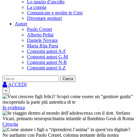
Lo spazio d’ascolto
La coppia
Comunicare e gestire le Crisi
Diventare genitori
Autori
Paolo Crepet
Alberto Pellai
Daniele Novara
Maria Rita Parsi
Cognomi autori A-F
Cognomi autori G-M
Cognomi autori N-R
Cognomi autori S-Z
Ricerca
per:
ACCEDI
+
In evidenza
Crescita