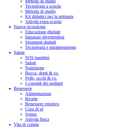
Metodo di studio
Tecnologia a scuola
Metodo di studio
Kit didattici per la primaria
Attività extra-scuola
Nuove tecnologie
Educazione digitale
Imparare divertendosi
Strumenti digitali
Tecnologia e intrattenimento
Salute
SOS bambini
Salute
Nutrizione
Bocca, denti & co.
Pelle, occhi & co.
I consigli dei pediatri
Benessere
Alimentazione
Ricette
Benessere emotivo
Cura di sé
Sonno
Attività fisica
Vita di coppia