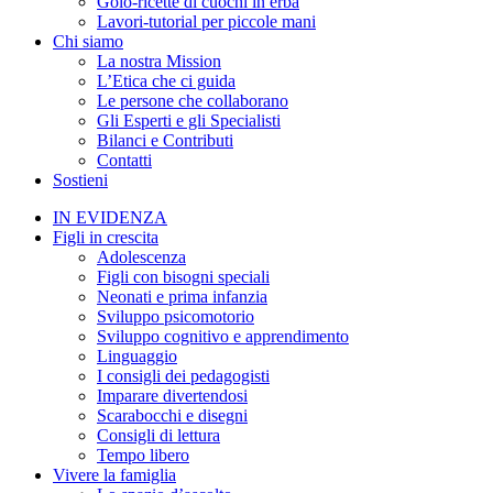
Golo-ricette di cuochi in erba
Lavori-tutorial per piccole mani
Chi siamo
La nostra Mission
L’Etica che ci guida
Le persone che collaborano
Gli Esperti e gli Specialisti
Bilanci e Contributi
Contatti
Sostieni
IN EVIDENZA
Figli in crescita
Adolescenza
Figli con bisogni speciali
Neonati e prima infanzia
Sviluppo psicomotorio
Sviluppo cognitivo e apprendimento
Linguaggio
I consigli dei pedagogisti
Imparare divertendosi
Scarabocchi e disegni
Consigli di lettura
Tempo libero
Vivere la famiglia