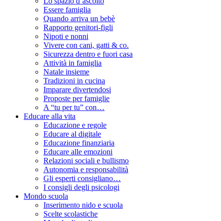
Lo spazio d’ascolto
Essere famiglia
Quando arriva un bebè
Rapporto genitori-figli
Nipoti e nonni
Vivere con cani, gatti & co.
Sicurezza dentro e fuori casa
Attività in famiglia
Natale insieme
Tradizioni in cucina
Imparare divertendosi
Proposte per famiglie
A “tu per tu” con…
Educare alla vita
Educazione e regole
Educare al digitale
Educazione finanziaria
Educare alle emozioni
Relazioni sociali e bullismo
Autonomia e responsabilità
Gli esperti consigliano…
I consigli degli psicologi
Mondo scuola
Inserimento nido e scuola
Scelte scolastiche