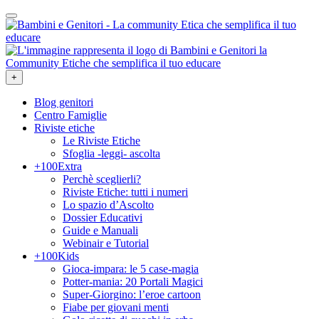
+
Blog genitori
Centro Famiglie
Riviste etiche
Le Riviste Etiche
Sfoglia -leggi- ascolta
+100Extra
Perchè sceglierli?
Riviste Etiche: tutti i numeri
Lo spazio d’Ascolto
Dossier Educativi
Guide e Manuali
Webinair e Tutorial
+100Kids
Gioca-impara: le 5 case-magia
Potter-mania: 20 Portali Magici
Super-Giorgino: l’eroe cartoon
Fiabe per giovani menti