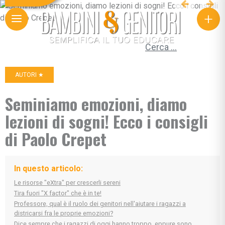
+
Ricerca per:
AUTORI ★
Seminiamo emozioni, diamo
lezioni di sogni! Ecco i consigli
di Paolo Crepet
In questo articolo:
Le risorse "eXtra" per crescerli sereni
Tira fuori "X factor" che è in te!
Professore, qual è il ruolo dei genitori nell'aiutare i ragazzi a
districarsi fra le proprie emozioni?
Dice sempre che i ragazzi di oggi hanno troppo, eppure sono