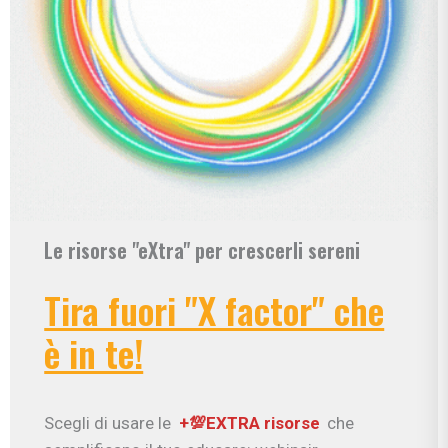
Le risorse "eXtra" per crescerli sereni
Tira fuori "X factor" che
è in te!
Scegli di usare le
+💯EXTRA risorse
che