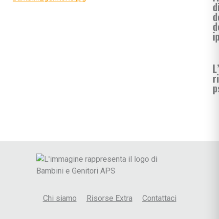
d
d
d
i
L
r
p
Chi siamo
Risorse Extra
Contattaci