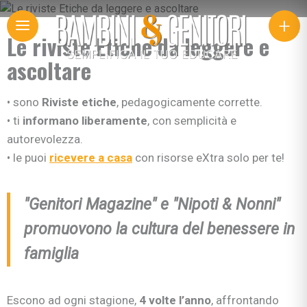
+
Le riviste Etiche da leggere e
ascoltare
• sono
Riviste
etiche
, pedagogicamente corrette.
• ti
informano liberamente
,
con semplicità e
autorevolezza.
• le puoi
ricevere
a casa
con risorse eXtra solo per te!
"Genitori Magazine"
e
"Nipoti & Nonni"
promuovono la cultura del benessere in
famiglia
Escono ad ogni stagione,
4 volte l’anno
, affrontando