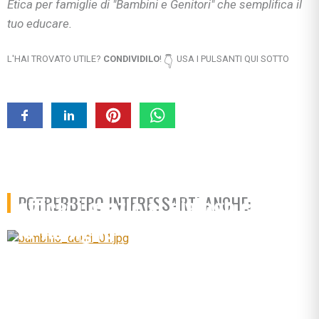
Etica per famiglie di "Bambini e Genitori" che semplifica il
tuo educare.
L'HAI TROVATO UTILE?
CONDIVIDILO
!
USA I PULSANTI QUI SOTTO
👇
L’apparecchio senza stress?
terapie in tempi giusti ed
efficaci grazie al dialogo con
POTREBBERO INTERESSARTI ANCHE:
le famiglie