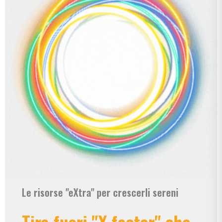
Le risorse "eXtra" per crescerli sereni
Tira fuori "X factor" che