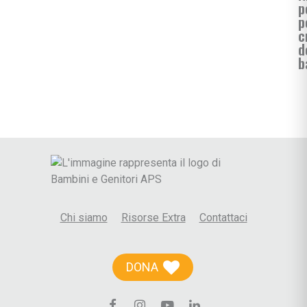
p
p
c
d
b
Chi siamo
Risorse Extra
Contattaci
DONA