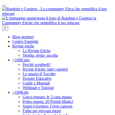
+
Blog genitori
Centro Famiglie
Riviste etiche
Le Riviste Etiche
Sfoglia -leggi- ascolta
+100Extra
Perchè sceglierli?
Riviste Etiche: tutti i numeri
Lo spazio d’Ascolto
Dossier Educativi
Guide e Manuali
Webinair e Tutorial
+100Kids
Gioca-impara: le 5 case-magia
Potter-mania: 20 Portali Magici
Super-Giorgino: l’eroe cartoon
Fiabe per giovani menti