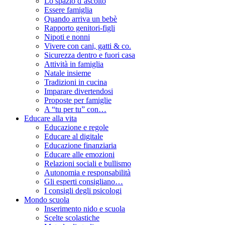
Lo spazio d’ascolto
Essere famiglia
Quando arriva un bebè
Rapporto genitori-figli
Nipoti e nonni
Vivere con cani, gatti & co.
Sicurezza dentro e fuori casa
Attività in famiglia
Natale insieme
Tradizioni in cucina
Imparare divertendosi
Proposte per famiglie
A “tu per tu” con…
Educare alla vita
Educazione e regole
Educare al digitale
Educazione finanziaria
Educare alle emozioni
Relazioni sociali e bullismo
Autonomia e responsabilità
Gli esperti consigliano…
I consigli degli psicologi
Mondo scuola
Inserimento nido e scuola
Scelte scolastiche