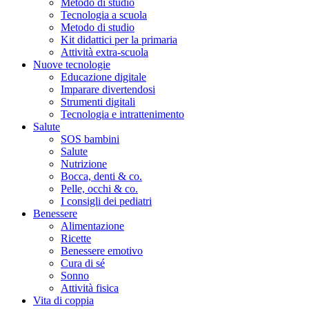
Metodo di studio
Tecnologia a scuola
Metodo di studio
Kit didattici per la primaria
Attività extra-scuola
Nuove tecnologie
Educazione digitale
Imparare divertendosi
Strumenti digitali
Tecnologia e intrattenimento
Salute
SOS bambini
Salute
Nutrizione
Bocca, denti & co.
Pelle, occhi & co.
I consigli dei pediatri
Benessere
Alimentazione
Ricette
Benessere emotivo
Cura di sé
Sonno
Attività fisica
Vita di coppia