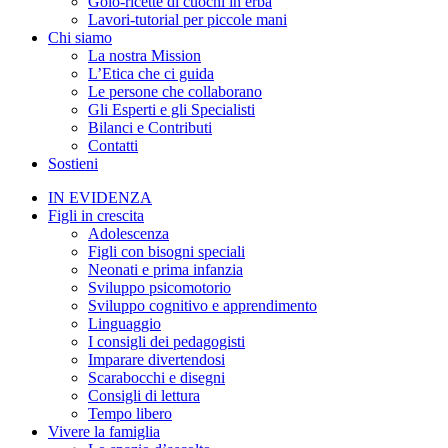
Golo-ricette di cuochi in erba
Lavori-tutorial per piccole mani
Chi siamo
La nostra Mission
L’Etica che ci guida
Le persone che collaborano
Gli Esperti e gli Specialisti
Bilanci e Contributi
Contatti
Sostieni
IN EVIDENZA
Figli in crescita
Adolescenza
Figli con bisogni speciali
Neonati e prima infanzia
Sviluppo psicomotorio
Sviluppo cognitivo e apprendimento
Linguaggio
I consigli dei pedagogisti
Imparare divertendosi
Scarabocchi e disegni
Consigli di lettura
Tempo libero
Vivere la famiglia