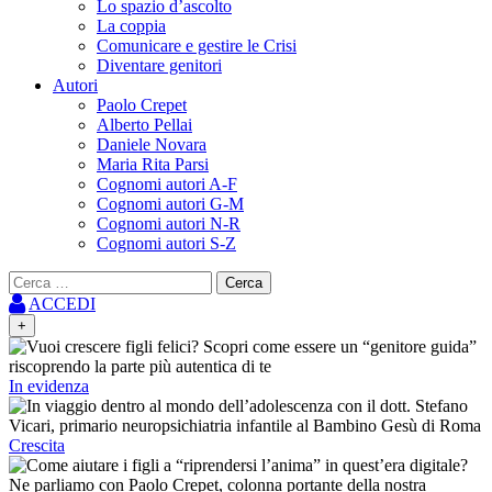
Lo spazio d’ascolto
La coppia
Comunicare e gestire le Crisi
Diventare genitori
Autori
Paolo Crepet
Alberto Pellai
Daniele Novara
Maria Rita Parsi
Cognomi autori A-F
Cognomi autori G-M
Cognomi autori N-R
Cognomi autori S-Z
Ricerca
per:
ACCEDI
+
In evidenza
Crescita