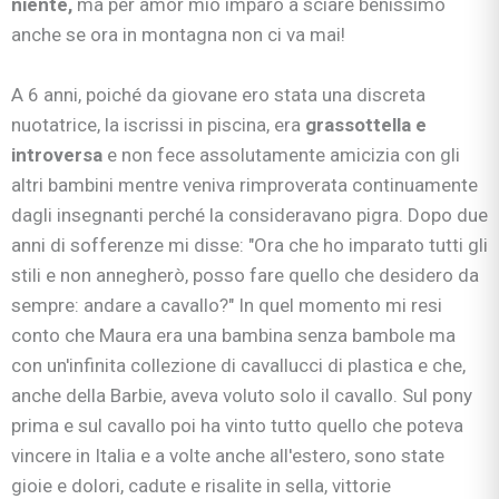
niente,
ma per amor mio imparò a sciare benissimo
anche se ora in montagna non ci va mai!
A 6 anni, poiché da giovane ero stata una discreta
nuotatrice, la iscrissi in piscina, era
grassottella e
introversa
e non fece assolutamente amicizia con gli
altri bambini mentre veniva rimproverata continuamente
dagli insegnanti perché la consideravano pigra. Dopo due
anni di sofferenze mi disse: "Ora che ho imparato tutti gli
stili e non annegherò, posso fare quello che desidero da
sempre: andare a cavallo?" In quel momento mi resi
conto che Maura era una bambina senza bambole ma
con un'infinita collezione di cavallucci di plastica e che,
anche della Barbie, aveva voluto solo il cavallo. Sul pony
prima e sul cavallo poi ha vinto tutto quello che poteva
vincere in Italia e a volte anche all'estero, sono state
gioie e dolori, cadute e risalite in sella, vittorie