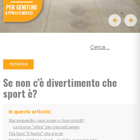
PER GENITORI
APPROFONDISCI
Ricerca per:
PEDIATRIA
Se non c’è divertimento che
sport è?
In questo articolo:
Stai seguendo i suoi sogni o i tuoi ricordi?
Le risorse "eXtra" per crescerli sereni
Tira fuori "X factor" che è in te!