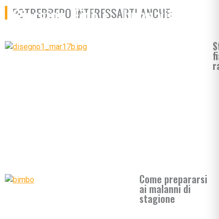
Giorgino, Fido e… buon viaggio
POTREBBERO INTERESSARTI ANCHE:
Birillo!
S
f
r
Come prepararsi
ai malanni di
stagione