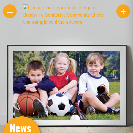
+
News