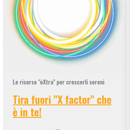
Le risorse "eXtra" per crescerli sereni
Tira fuori "X factor" che
è in te!