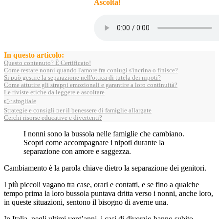
Ascolta!
In questo articolo:
Questo contenuto? È Certificato!
Come restare nonni quando l'amore fra coniugi s'incrina o finisce?
Si può gestire la separazione nell'ottica di tutela dei nipoti?
Come attutire gli strappi emozionali e garantire a loro continuità?
Le riviste etiche da leggere e ascoltare
👉 sfogliale
Strategie e consigli per il benessere di famiglie allargate
Cerchi risorse educative e divertenti?
I nonni sono la bussola nelle famiglie che cambiano.
Scopri come accompagnare i nipoti durante la
separazione con amore e saggezza.
Cambiamento è la parola chiave dietro la separazione dei genitori.
I più piccoli vagano tra case, orari e contatti, e se fino a qualche
tempo prima la loro bussola puntava dritta verso i nonni, anche loro,
in queste situazioni, sentono il bisogno di averne una.
In Italia, negli ultimi vent’anni, i casi di divorzio hanno subito