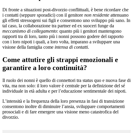
Di fronte a situazioni post-divorzio conflittuali, è bene ricordare che
i contatti (seppure sporadici) con il genitore
non residente
attenuano
gli effetti stressogeni sui figli e consentono uno sviluppo più sano. In
tal caso, la collaborazione tra partner ed ex suoceri funge da
meccanismo di collegamento
: quanto più i genitori mantengono
rapporti tra di loro, tanto più i nonni possono godere del rapporto
con i loro nipoti i quali, a loro volta, imparano a sviluppare una
visione della famiglia come
intensa di contatti
.
Come attutire gli strappi emozionali e
garantire a loro continuità?
Il ruolo dei nonni è quello di connettori tra status quo e nuova fase di
vita, ma non solo: il loro valore è centrale per la definizione del sé
individuale in età adulta e per l’educazione sentimentale dei nipoti.
L’intensità e la frequenza della loro presenza in fasi di transizione
consentono inoltre di diminuire l’ansia, sviluppare comportamenti
prosociali e di fare emergere una visione meno catastrofica del
divorzio.