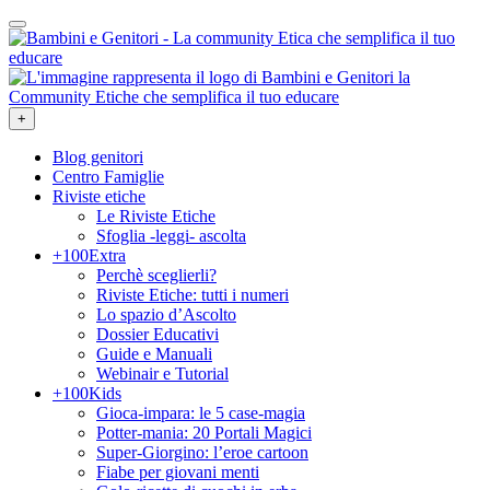
+
Blog genitori
Centro Famiglie
Riviste etiche
Le Riviste Etiche
Sfoglia -leggi- ascolta
+100Extra
Perchè sceglierli?
Riviste Etiche: tutti i numeri
Lo spazio d’Ascolto
Dossier Educativi
Guide e Manuali
Webinair e Tutorial
+100Kids
Gioca-impara: le 5 case-magia
Potter-mania: 20 Portali Magici
Super-Giorgino: l’eroe cartoon
Fiabe per giovani menti