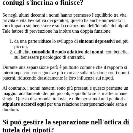
coniugi s'incrina o finisce?
Se negli ultimi decenni i nonni hanno permesso l’equilibrio tra vita
privata e vita lavorativa dei genitori, questo ha anche aumentato il
loro impatto sul benessere e sulla costruzione dell’identità dei nipoti.
Tale fattore di prevenzione ha inoltre una doppia funzione:
da una parte
riduce
lo sviluppo di
sintomi depressivi
nei più
piccoli,
dall’altra
consolida il ruolo adattivo dei nonni
, con benefici
sul benessere psicologico di entrambi.
Durante una separazione però è piuttosto comune che il rapporto si
interrompa con conseguenze più marcate sulla relazione con i nonni
paterni, riducendo drasticamente la loro influenza sui nipoti.
Al contrario, i nonni materni sono più presenti e questo permette un
maggior adattamento dei più piccoli, soprattutto se la madre rimane
single. Questa disarmonia, tuttavia, è utile per stimolare i genitori a
stipulare accordi equi
per una relazione intergenerazionale sana e
duratura.
Si può gestire la separazione nell'ottica di
tutela dei nipoti?