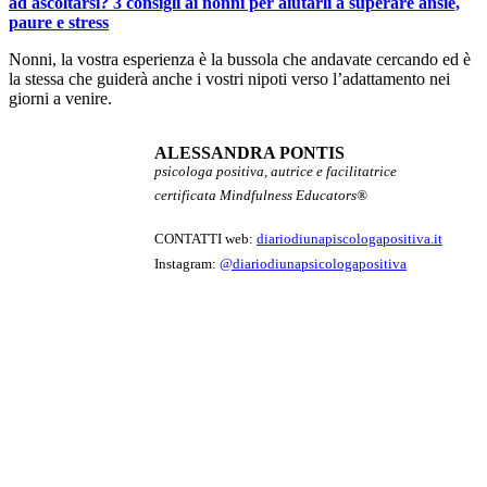
ad ascoltarsi? 3 consigli ai nonni per aiutarli a superare ansie,
paure e stress
Nonni, la vostra esperienza è la bussola che andavate cercando ed è
la stessa che guiderà anche i vostri nipoti verso l’adattamento nei
giorni a venire.
ALESSANDRA PONTIS
psicologa positiva, autrice e facilitatrice
certificata Mindfulness Educators®
CONTATTI web:
diariodiunapiscologapositiva.it
Instagram:
@diariodiunapsicologapositiva