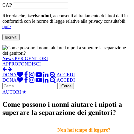
CAP
Ricorda che,
iscrivendoti
, acconsenti al trattamento dei tuoi dati in
conformità con le norme di legge relative alla privacy consultabili
qui>
News
PER GENITORI
APPROFONDISCI
DONA
ACCEDI
DONA
ACCEDI
Ricerca
per:
AUTORI ★
Come possono i nonni aiutare i nipoti a
superare la separazione dei genitori?
Non hai tempo di leggere?