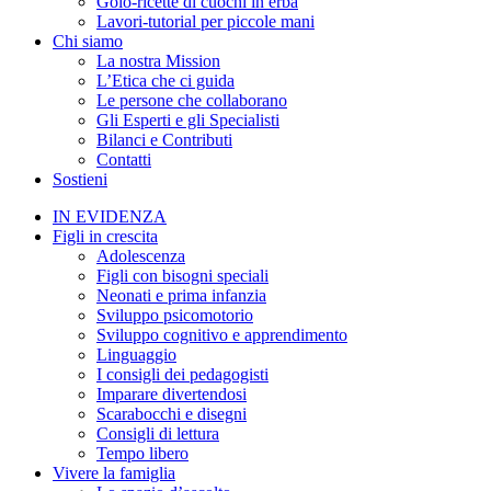
Golo-ricette di cuochi in erba
Lavori-tutorial per piccole mani
Chi siamo
La nostra Mission
L’Etica che ci guida
Le persone che collaborano
Gli Esperti e gli Specialisti
Bilanci e Contributi
Contatti
Sostieni
IN EVIDENZA
Figli in crescita
Adolescenza
Figli con bisogni speciali
Neonati e prima infanzia
Sviluppo psicomotorio
Sviluppo cognitivo e apprendimento
Linguaggio
I consigli dei pedagogisti
Imparare divertendosi
Scarabocchi e disegni
Consigli di lettura
Tempo libero
Vivere la famiglia