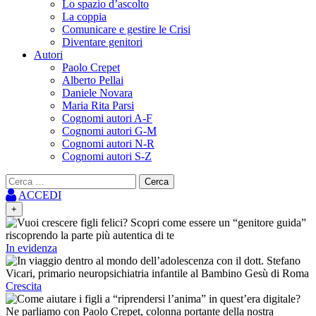
Lo spazio d’ascolto
La coppia
Comunicare e gestire le Crisi
Diventare genitori
Autori
Paolo Crepet
Alberto Pellai
Daniele Novara
Maria Rita Parsi
Cognomi autori A-F
Cognomi autori G-M
Cognomi autori N-R
Cognomi autori S-Z
Ricerca
per:
ACCEDI
+
In evidenza
Crescita