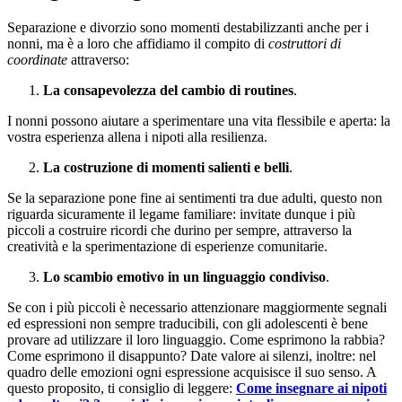
Separazione e divorzio sono momenti destabilizzanti anche per i
nonni, ma è a loro che affidiamo il compito di
costruttori di
coordinate
attraverso:
La consapevolezza del cambio di routines
.
I nonni possono aiutare a sperimentare una vita flessibile e aperta: la
vostra esperienza allena i nipoti alla resilienza.
La costruzione di momenti salienti e belli
.
Se la separazione pone fine ai sentimenti tra due adulti, questo non
riguarda sicuramente il legame familiare: invitate dunque i più
piccoli a costruire ricordi che durino per sempre, attraverso la
creatività e la sperimentazione di esperienze comunitarie.
Lo scambio emotivo in un linguaggio condiviso
.
Se con i più piccoli è necessario attenzionare maggiormente segnali
ed espressioni non sempre traducibili, con gli adolescenti è bene
provare ad utilizzare il loro linguaggio. Come esprimono la rabbia?
Come esprimono il disappunto? Date valore ai silenzi, inoltre: nel
quadro delle emozioni ogni espressione acquisisce il suo senso. A
questo proposito, ti consiglio di leggere:
Come insegnare ai nipoti