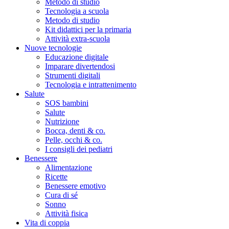
Metodo di studio
Tecnologia a scuola
Metodo di studio
Kit didattici per la primaria
Attività extra-scuola
Nuove tecnologie
Educazione digitale
Imparare divertendosi
Strumenti digitali
Tecnologia e intrattenimento
Salute
SOS bambini
Salute
Nutrizione
Bocca, denti & co.
Pelle, occhi & co.
I consigli dei pediatri
Benessere
Alimentazione
Ricette
Benessere emotivo
Cura di sé
Sonno
Attività fisica
Vita di coppia