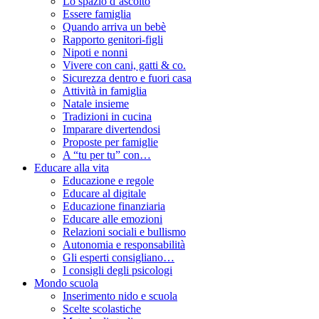
Lo spazio d’ascolto
Essere famiglia
Quando arriva un bebè
Rapporto genitori-figli
Nipoti e nonni
Vivere con cani, gatti & co.
Sicurezza dentro e fuori casa
Attività in famiglia
Natale insieme
Tradizioni in cucina
Imparare divertendosi
Proposte per famiglie
A “tu per tu” con…
Educare alla vita
Educazione e regole
Educare al digitale
Educazione finanziaria
Educare alle emozioni
Relazioni sociali e bullismo
Autonomia e responsabilità
Gli esperti consigliano…
I consigli degli psicologi
Mondo scuola
Inserimento nido e scuola
Scelte scolastiche