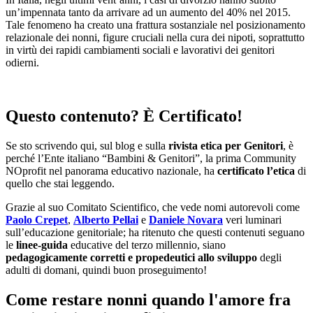
un’impennata tanto da arrivare ad un aumento del 40% nel 2015.
Tale fenomeno ha creato una frattura sostanziale nel posizionamento
relazionale dei nonni, figure cruciali nella cura dei nipoti, soprattutto
in virtù dei rapidi cambiamenti sociali e lavorativi dei genitori
odierni.
Questo contenuto? È Certificato!
Se sto scrivendo qui, sul blog e sulla
rivista etica per Genitori
, è
perché l’Ente italiano “Bambini & Genitori”, la prima Community
NOprofit nel panorama educativo nazionale, ha
certificato l’etica
di
quello che stai leggendo.
Grazie al suo Comitato Scientifico, che vede nomi autorevoli come
Paolo Crepet
,
Alberto Pellai
e
Daniele Novara
veri luminari
sull’educazione genitoriale; ha ritenuto che questi contenuti seguano
le
linee-guida
educative del terzo millennio, siano
pedagogicamente corretti e propedeutici allo sviluppo
degli
adulti di domani, quindi buon proseguimento!
Come restare nonni quando l'amore fra