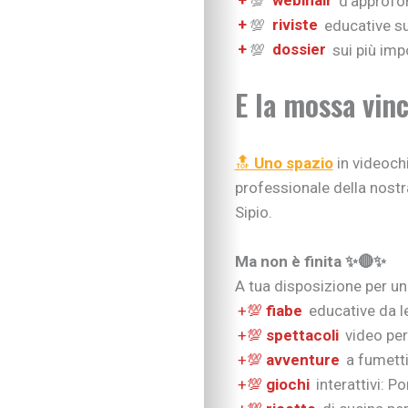
+
💯
webinair
d’approfon
+
💯
riviste
educative s
+
💯
dossier
sui più impo
E la mossa vinc
🔝
Uno spazio
in videochi
professionale della nostr
Sipio.
Ma non è finita ✨🔴✨
A tua disposizione per un
+💯
fiabe
educative da l
+💯
spettacoli
video per 
+💯
avventure
a fumetti
+💯
giochi
interattivi: P