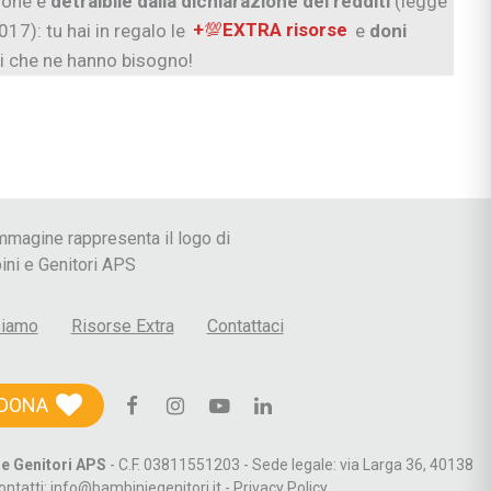
zione è
detraibile dalla dichiarazione dei redditi
(legge
017):
tu hai in regalo le
+
💯
EXTRA
risorse
e
doni
ni che ne hanno bisogno!
 le Crisi
siamo
Risorse Extra
Contattaci
DONA
e Genitori APS
- C.F. 03811551203 - Sede legale: via Larga 36, 40138
ontatti: info@bambiniegenitori.it -
Privacy Policy