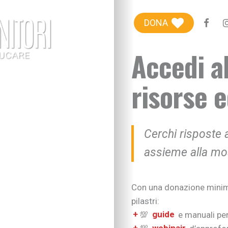
Blog genitori
DONA
Centro Famiglie
Accedi a
Riviste etiche
risorse e
+100Extra
+100Kids
Cerchi risposte a
Chi siamo
assieme alla mos
Sostieni
Con una donazione minima 
pilastri:
+
💯
guide
e manuali per