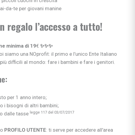
 piccoli cuochi in crescita
 fai-da-te per giovani manine
in regalo
l
’accesso a tutto!
e minima di 19
€
✨✨✨
 siamo una NOprofit: il primo e l’unico Ente Italiano
iù difficili al mondo: fare i bambini e fare i genitori.
ne:
sto per 1 anno intero;
 i bisogni di altri bambini;
legge 117 del 03/07/2017
o dalle tasse
uo
PROFILO UTENTE
: ti serve per accedere all'area