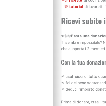
+💯
ricette
di cucina per
+💯
tutorial
di lavoretti
Ricevi subito 
✨✨✨Basta una donazion
Ti sembra impossibile? Noi
che supporta i 2 mestieri p
Con la tua donazio
✴️ usufruisci di tutto que
✴️ fai del bene sostenendo
✴️ deduci l’importo donat
Prima di donare, crea il t