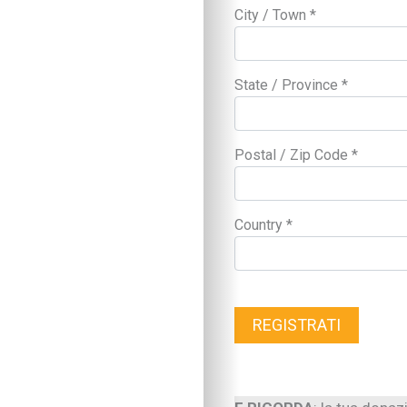
Tecnologia a scuola
City / Town *
Metodo di studio
Kit didattici per la p
Attività extra-scuola
State / Province *
Nuove tecnologie
Educazione digitale
Imparare divertendo
Postal / Zip Code *
Strumenti digitali
Tecnologia e intratt
Salute
Country *
SOS bambini
Salute
Nutrizione
Bocca, denti & co.
Pelle, occhi & co.
REGISTRATI
I consigli dei pediatr
Benessere
Alimentazione
Ricette