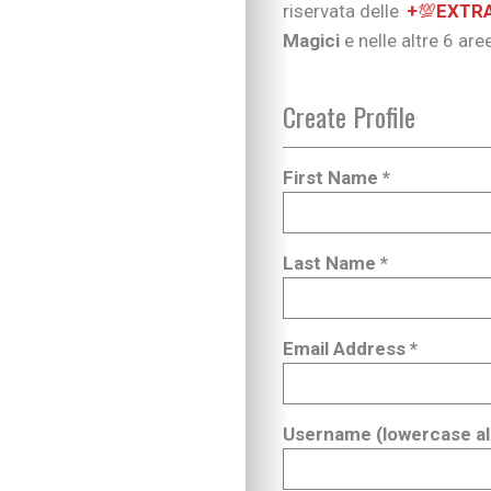
riservata delle
+
💯
EXTR
Magici
e nelle altre 6 are
Create Profile
First Name *
Last Name *
Email Address *
Username (lowercase al
IN EVIDENZA
Figli in crescita
Adolescenza