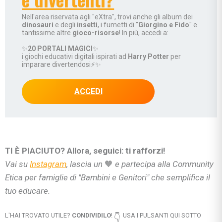
Nell'area riservata agli "eXtra", trovi anche gli album dei
dinosauri
e degli
insetti
, i fumetti di "
Giorgino e Fido
" e
tantissime altre
gioco-risorse
! In più, accedi a:
✨
20 PORTALI MAGICI
✨
i giochi educativi digitali ispirati ad
Harry Potter
per
imparare divertendosi⚡✨
ACCEDI
TI È PIACIUTO? Allora, seguici: ti rafforzi!
Vai su
Instagram
, lascia un
🧡
e partecipa alla Community
Etica per famiglie di "Bambini e Genitori" che semplifica il
tuo educare.
L'HAI TROVATO UTILE?
CONDIVIDILO
!
USA I PULSANTI QUI SOTTO
👇