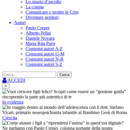
Lo spazio d’ascolto
La coppia
Comunicare e gestire le Crisi
Diventare genitori
Autori
Paolo Crepet
Alberto Pellai
Daniele Novara
Maria Rita Parsi
Cognomi autori A-F
Cognomi autori G-M
Cognomi autori N-R
Cognomi autori S-Z
Ricerca
per:
ACCEDI
+
In evidenza
Crescita