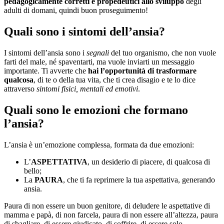
pedagogicamente corretti e propedeutici allo sviluppo
degli
adulti di domani, quindi buon proseguimento!
Quali sono i sintomi dell’ansia?
I sintomi dell’ansia sono i
segnali
del tuo organismo, che non vuole
farti del male, né spaventarti, ma vuole inviarti un messaggio
importante. Ti avverte che
hai l’opportunità di trasformare
qualcosa
, di te o della tua vita, che ti crea disagio e te lo dice
attraverso
sintomi fisici, mentali ed emotivi
.
Quali sono le emozioni che formano
l’ansia?
L’ansia è un’emozione complessa, formata da due emozioni:
L’
ASPETTATIVA
, un desiderio di piacere, di qualcosa di
bello;
La
PAURA
, che ti fa reprimere la tua aspettativa, generando
ansia.
Paura di non essere un buon genitore, di deludere le aspettative di
mamma e papà, di non farcela, paura di non essere all’altezza, paura
di sbagliare, di essere giudicato, di soffrire, di essere solo,