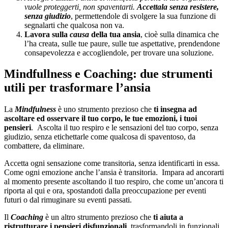
vuole proteggerti, non spaventarti.
Accettala
senza resistere,
senza giudizio
, permettendole di svolgere la sua funzione di
segnalarti che qualcosa non va.
Lavora sulla
causa
della tua ansia
, cioè sulla dinamica che
l’ha creata, sulle tue paure, sulle tue aspettative, prendendone
consapevolezza e accogliendole, per trovare una soluzione.
Mindfullness e Coaching: due strumenti
utili per trasformare l’ansia
La
Mindfulness
è uno strumento prezioso che
ti insegna ad
ascoltare ed osservare il tuo corpo, le tue emozioni, i tuoi
pensieri
. Ascolta il tuo respiro e le sensazioni del tuo corpo, senza
giudizio, senza etichettarle come qualcosa di spaventoso, da
combattere, da eliminare.
Accetta ogni sensazione come transitoria, senza identificarti in essa.
Come ogni emozione anche l’ansia è transitoria. Impara ad ancorarti
al momento presente ascoltando il tuo respiro, che come un’ancora ti
riporta al qui e ora, spostandoti dalla preoccupazione per eventi
futuri o dal rimuginare su eventi passati.
Il
Coaching
è un altro strumento prezioso che
ti aiuta a
ristrutturare i pensieri disfunzionali
, trasformandoli in funzionali.