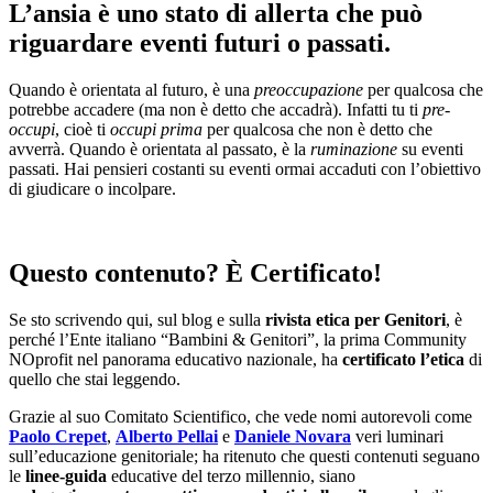
L’ansia è uno stato di allerta che può
riguardare eventi futuri o passati.
Quando è orientata al futuro, è una
preoccupazione
per qualcosa che
potrebbe accadere (ma non è detto che accadrà). Infatti tu ti
pre-
occupi
, cioè ti
occupi prima
per qualcosa che non è detto che
avverrà. Quando è orientata al passato, è la
ruminazione
su eventi
passati. Hai pensieri costanti su eventi ormai accaduti con l’obiettivo
di giudicare o incolpare.
Questo contenuto? È Certificato!
Se sto scrivendo qui, sul blog e sulla
rivista etica per Genitori
, è
perché l’Ente italiano “Bambini & Genitori”, la prima Community
NOprofit nel panorama educativo nazionale, ha
certificato l’etica
di
quello che stai leggendo.
Grazie al suo Comitato Scientifico, che vede nomi autorevoli come
Paolo Crepet
,
Alberto Pellai
e
Daniele Novara
veri luminari
sull’educazione genitoriale; ha ritenuto che questi contenuti seguano
le
linee-guida
educative del terzo millennio, siano