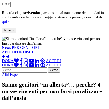
CAP
Ricorda che,
iscrivendoti
, acconsenti al trattamento dei tuoi dati in
conformità con le norme di legge relative alla privacy consultabili
qui>
News
PER GENITORI
APPROFONDISCI
DONA
ACCEDI
DONA
ACCEDI
Ricerca
per:
Altri Esperti
Siamo genitori “in allerta”… perché? 4
mosse vincenti per non farsi paralizzare
dall’ansia