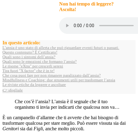
Non hai tempo di leggere?
Ascolta!
In questo articolo:
L’ansia è uno stato di allerta che può riguardare eventi futuri o passati.
Questo contenuto? È Certificato!
Quali sono i sintomi dell’ansia?
Quali sono le emozioni che formano l’ansia?
Le risorse "eXtra" per crescerli sereni
Tira fuori "X factor" che è in te!
Che cosa puoi fare per non rimanere paralizzato dall’ansia?
Mindfullness e Coaching: due strumenti utili per trasformare l’ansia
Le riviste etiche da leggere e ascoltare
👉 sfogliale
Che cos’è l’ansia? L’ansia è il segnale che il tuo
organismo ti invia per indicarti che qualcosa non va…
È un campanello d’allarme che ti avverte che hai bisogno di
trasformare qualcosa per stare meglio. Può essere vissuta sia dai
Genitori
sia dai
Figli
, anche molto piccoli.