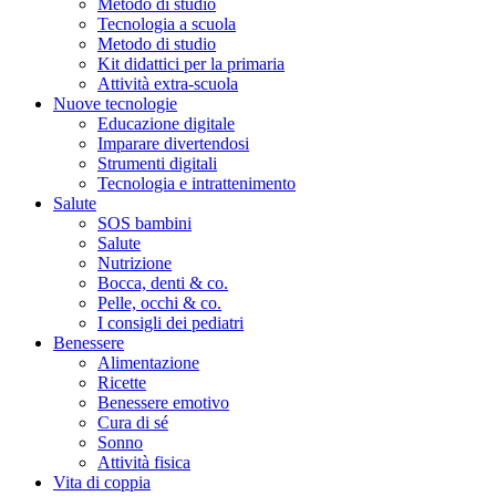
Metodo di studio
Tecnologia a scuola
Metodo di studio
Kit didattici per la primaria
Attività extra-scuola
Nuove tecnologie
Educazione digitale
Imparare divertendosi
Strumenti digitali
Tecnologia e intrattenimento
Salute
SOS bambini
Salute
Nutrizione
Bocca, denti & co.
Pelle, occhi & co.
I consigli dei pediatri
Benessere
Alimentazione
Ricette
Benessere emotivo
Cura di sé
Sonno
Attività fisica
Vita di coppia