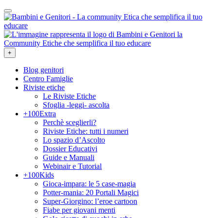
+
Blog genitori
Centro Famiglie
Riviste etiche
Le Riviste Etiche
Sfoglia -leggi- ascolta
+100Extra
Perchè sceglierli?
Riviste Etiche: tutti i numeri
Lo spazio d’Ascolto
Dossier Educativi
Guide e Manuali
Webinair e Tutorial
+100Kids
Gioca-impara: le 5 case-magia
Potter-mania: 20 Portali Magici
Super-Giorgino: l’eroe cartoon
Fiabe per giovani menti