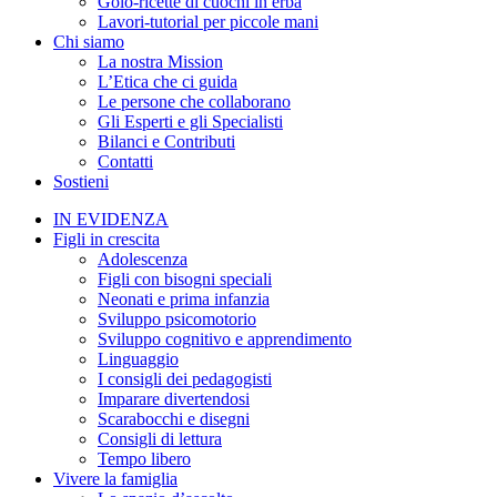
Golo-ricette di cuochi in erba
Lavori-tutorial per piccole mani
Chi siamo
La nostra Mission
L’Etica che ci guida
Le persone che collaborano
Gli Esperti e gli Specialisti
Bilanci e Contributi
Contatti
Sostieni
IN EVIDENZA
Figli in crescita
Adolescenza
Figli con bisogni speciali
Neonati e prima infanzia
Sviluppo psicomotorio
Sviluppo cognitivo e apprendimento
Linguaggio
I consigli dei pedagogisti
Imparare divertendosi
Scarabocchi e disegni
Consigli di lettura
Tempo libero
Vivere la famiglia