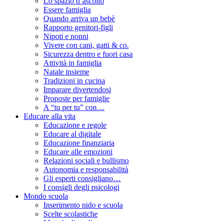
Lo spazio d’ascolto
Essere famiglia
Quando arriva un bebè
Rapporto genitori-figli
Nipoti e nonni
Vivere con cani, gatti & co.
Sicurezza dentro e fuori casa
Attività in famiglia
Natale insieme
Tradizioni in cucina
Imparare divertendosi
Proposte per famiglie
A “tu per tu” con…
Educare alla vita
Educazione e regole
Educare al digitale
Educazione finanziaria
Educare alle emozioni
Relazioni sociali e bullismo
Autonomia e responsabilità
Gli esperti consigliano…
I consigli degli psicologi
Mondo scuola
Inserimento nido e scuola
Scelte scolastiche