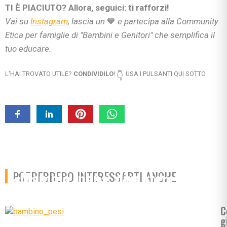
TI È PIACIUTO? Allora, seguici: ti rafforzi!
Vai su
Instagram
, lascia un
🧡
e partecipa alla Community
Etica per famiglie di "Bambini e Genitori" che semplifica il
tuo educare.
L'HAI TROVATO UTILE?
CONDIVIDILO
!
USA I PULSANTI QUI SOTTO
👇
«Mamma, papà, diventerete
POTREBBERO INTERESSARTI ANCHE:
presto nonni!»
C
g