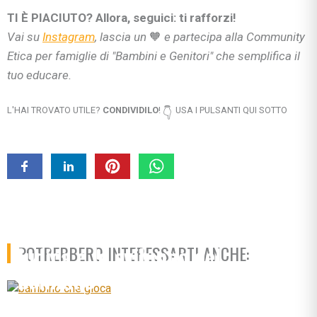
TI È PIACIUTO? Allora, seguici: ti rafforzi!
Vai su
Instagram
, lascia un
🧡
e partecipa alla Community
Etica per famiglie di "Bambini e Genitori" che semplifica il
tuo educare.
L'HAI TROVATO UTILE?
CONDIVIDILO
!
USA I PULSANTI QUI SOTTO
👇
Giocare per crescere! L’attività
ludica e lo sviluppo del
POTREBBERO INTERESSARTI ANCHE:
bambino