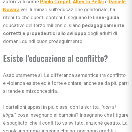
autorevoli come
Paolo Crepet
,
Alberto Pellai
e
Daniele
Novara
veri luminari sull’educazione genitoriale; ha
ritenuto che questi contenuti seguano le
linee-guida
educative del terzo millennio, siano
pedagogicamente
corretti e propedeutici allo sviluppo
degli adulti di
domani, quindi buon proseguimento!
Esiste l’educazione al conflitto?
Assolutamente sì. La differenza semantica tra conflitto
e violenza esiste ed è forte e chiara, anche se da più parti
si tende a misconcepirla.
I cartelloni appesi in più classi con la scritta:
“non si
litiga!”
cosa insegnano ai bambini? Insegnano che litigare
è sbagliato, che il conflitto va evitato, anziché gestito. La
scuola insomma, insegna che no, non sono graditi i