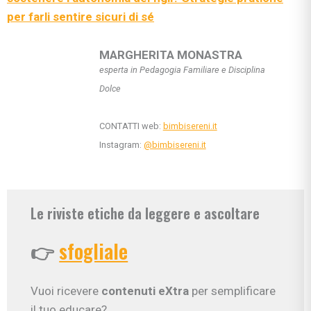
per farli sentire sicuri di sé
MARGHERITA MONASTRA
esperta in Pedagogia Familiare e Disciplina
Dolce
CONTATTI web:
bimbisereni.it
Instagram:
@bimbisereni.it
Le riviste etiche da leggere e ascoltare
👉
sfogliale
Vuoi ricevere
contenuti eXtra
per semplificare
il tuo educare?