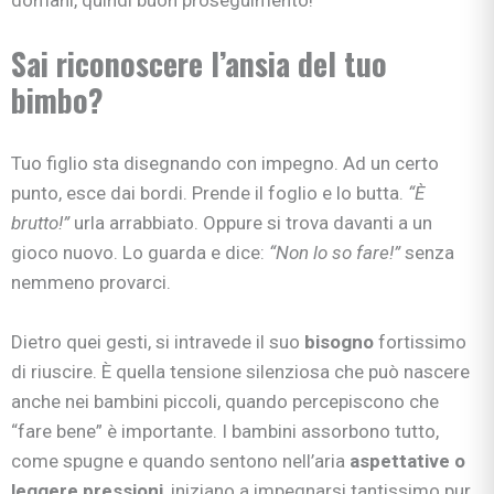
Sai riconoscere l’ansia del tuo
bimbo?
Tuo figlio sta disegnando con impegno. Ad un certo
punto, esce dai bordi. Prende il foglio e lo butta.
“È
brutto!”
urla arrabbiato. Oppure si trova davanti a un
gioco nuovo. Lo guarda e dice:
“Non lo so fare!”
senza
nemmeno provarci.
Dietro quei gesti, si intravede il suo
bisogno
fortissimo
di riuscire. È quella tensione silenziosa che può nascere
anche nei bambini piccoli, quando percepiscono che
“fare bene” è importante. I bambini assorbono tutto,
come spugne e quando sentono nell’aria
aspettative o
leggere pressioni
, iniziano a impegnarsi tantissimo pur