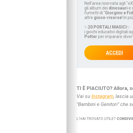
Nell'area riservata agli "eX
Vivere con cani, gatti
gli album dei
dinosauri
e 
fumetti di "
Giorgino e Fi
Sicurezza dentro e f
altre
gioco-risorse
! In pi
Attività in famiglia
✨
20 PORTALI MAGICI
✨
Natale insieme
i giochi educativi digitali i
Tradizioni in cucina
Potter
per imparare dive
Imparare divertendo
Proposte per famigl
ACCEDI
A “tu per tu” con…
Educare alla vita
Educazione e regole
Educare al digitale
Educazione finanziar
TI È PIACIUTO? Allora, se
Educare alle emozio
Vai su
Instagram
, lascia 
Relazioni sociali e b
"Bambini e Genitori" che s
Autonomia e respons
Gli esperti consigli
L'HAI TROVATO UTILE?
CONDIVI
I consigli degli psic
Mondo scuola