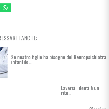
scuola
rimaria
ESSARTI ANCHE:
si
Se nostro figlio ha bisogno del Neuropsichiatra
infantile…
enimento
Lavarsi i denti è un
rito…
i