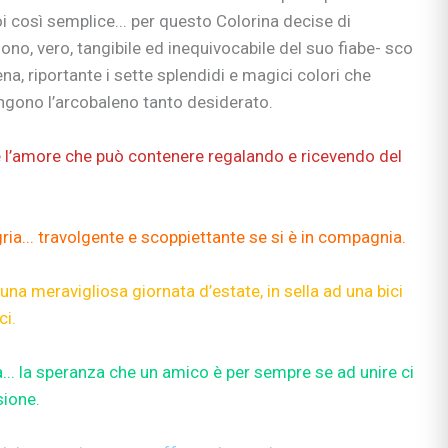
i così semplice... per questo Colorina decise di
no, vero, tangibile ed inequivocabile del suo fiabe- sco
a, riportante i sette splendidi e magici colori che
no l’arcobaleno tanto desiderato.
 e l’amore che può contenere regalando e ricevendo del
gria... travolgente e scoppiettante se si è in compagnia.
n una meravigliosa giornata d’estate, in sella ad una bici
ci.
.. la speranza che un amico è per sempre se ad unire ci
sione.