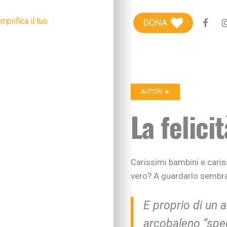
Blog genitori
DONA
Centro Famiglie
Riviste etiche
+100Extra
AUTORI ★
+100Kids
La felici
Chi siamo
Sostieni
Carissimi bambini e caris
vero? A guardarlo sembr
E proprio di un 
arcobaleno “speci