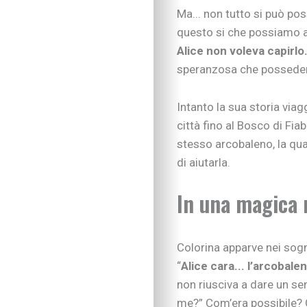
Ma... non tutto si può po
questo si che possiamo a
Alice non voleva capirlo
speranzosa che possedere 
Intanto la sua storia viag
città fino al Bosco di Fiab
stesso arcobaleno, la quale
di aiutarla.
In una magica 
Colorina apparve nei sogni
“
Alice cara... l’arcobalen
non riusciva a dare un sen
me?” Com’era possibile? C