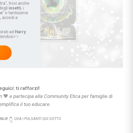
tra", trovi anche
 & co.
degli
insetti
, i
do
" e tantissime
uori casa
ù, accedi a:
spirati ad
Harry
rtendosi⚡✨
si
ie
ia
guici: ti rafforzi!
ni
un
🧡
e partecipa alla Community Etica per famiglie di
ullismo
emplifica il tuo educare.
abilità
ano…
DILO
!
USA I PULSANTI QUI SOTTO
👇
ologi