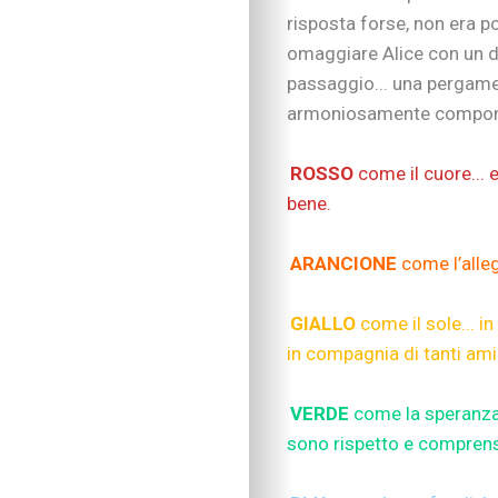
risposta forse, non era po
omaggiare Alice con un do
passaggio... una pergamen
armoniosamente compongo
ROSSO
come il cuore...
bene.
ARANCIONE
come l’alle
GIALLO
come il sole... i
in compagnia di tanti ami
VERDE
come la speranza.
sono rispetto e compren