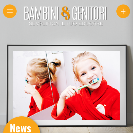
+
News