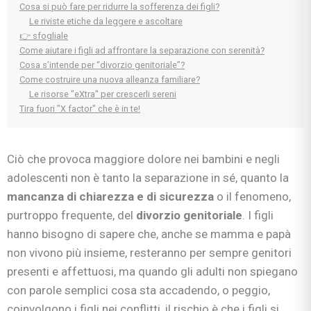
Cosa si può fare per ridurre la sofferenza dei figli?
Le riviste etiche da leggere e ascoltare
👉 sfogliale
Come aiutare i figli ad affrontare la separazione con serenità?
Cosa s’intende per “divorzio genitoriale”?
Come costruire una nuova alleanza familiare?
Le risorse "eXtra" per crescerli sereni
Tira fuori "X factor" che è in te!
Ciò che provoca maggiore dolore nei bambini e negli
adolescenti non è tanto la separazione in sé, quanto la
mancanza di chiarezza e di sicurezza
o il fenomeno,
purtroppo frequente, del
divorzio genitoriale
. I figli
hanno bisogno di sapere che, anche se mamma e papà
non vivono più insieme, resteranno per sempre genitori
presenti e affettuosi, ma quando gli adulti non spiegano
con parole semplici cosa sta accadendo, o peggio,
coinvolgono i figli nei conflitti, il rischio è che i figli si