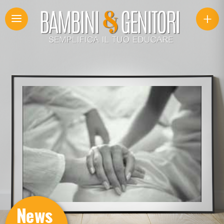
+
News