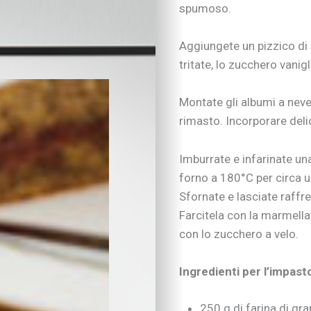
spumoso.
Vivere con cani, gatti
Sicurezza dentro e f
Aggiungete un pizzico di s
Attività in famiglia
Natale insieme
tritate, lo zucchero vanig
Tradizioni in cucina
Imparare divertendo
Montate gli albumi a neve
Proposte per famigl
rimasto. Incorporare deli
A “tu per tu” con…
Educare alla vita
Imburrate e infarinate una
Educazione e regole
forno a 180°C per circa u
Educare al digitale
Sfornate e lasciate raffre
Educazione finanziar
Educare alle emozio
Farcitela con la marmellat
Relazioni sociali e b
con lo zucchero a velo.
Autonomia e respons
Gli esperti consigli
Ingredienti per l’impasto
I consigli degli psic
Mondo scuola
250 g di farina di gr