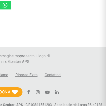
 le Crisi
siamo
Risorse Extra
Contattaci
DONA
e Genitori APS
- C.F. 03811551203 - Sede legale: via Larga 36, 40138