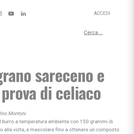
ACCEDI
ciali
nzia
Ricerca per:
io
e apprendimento
gisti
 grano sareceno e
si
ni
a prova di celiaco
lino Montoni
bè
il burro a temperatura ambiente con 150 grammi di
li
uno alla volta, e mescolare fino a ottenere un composto