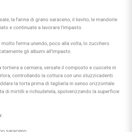
 & co.
uori casa
ale, la farina di grano saraceno, il lievito, le mandorle
liato e continuate a lavorare l'impasto.
si
 molto ferma unendo, poco alla volta, lo zucchero
ie
catamente gli albumi all'impasto.
 tortiera a cerniera, versate il composto e cuocete in
n'ora, controllando la cottura con uno stuzzicadenti.
ddare la torta prima di tagliarla in senso orizzontale.
ia
ni
a di mirtilli e richiudetela, spolverizzando la superficie
ullismo
abilità
ano…
:
ologi
ano saraceno,