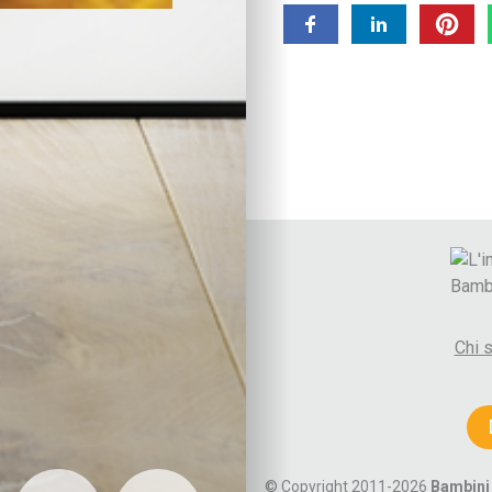
Benessere
Alimentazione
Ricette
Benessere emotivo
Cura di sé
Sonno
Attività fisica
Vita di coppia
Lo spazio d’ascolto
La coppia
Comunicare e gestire
Diventare genitori
Autori
Chi 
Paolo Crepet
Alberto Pellai
Daniele Novara
Maria Rita Parsi
Cognomi autori A-F
Cognomi autori G-M
© Copyright 2011-2026
Bambini 