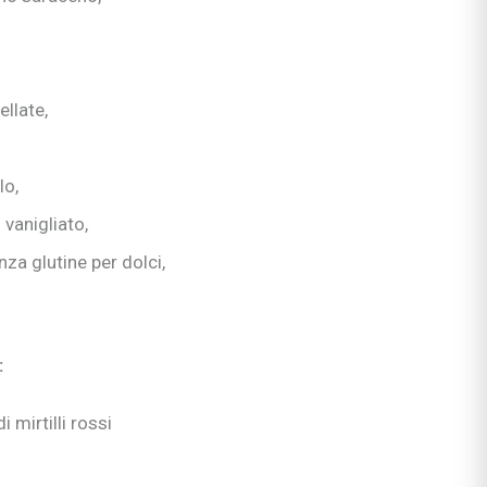
scuola
ellate,
rimaria
lo,
 vanigliato,
si
enza glutine per dolci,
enimento
:
 mirtilli rossi
i