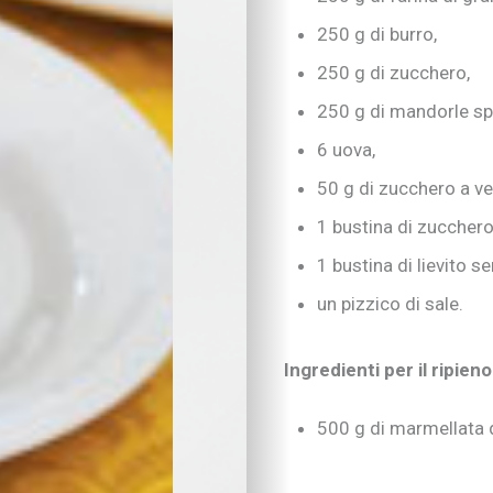
Inserimento nido e 
Scelte scolastiche
250 g di burro,
Metodo di studio
250 g di zucchero,
Tecnologia a scuola
Metodo di studio
250 g di mandorle sp
Kit didattici per la p
6 uova,
Attività extra-scuola
50 g di zucchero a ve
Nuove tecnologie
Educazione digitale
1 bustina di zucchero
Imparare divertendo
1 bustina di lievito s
Strumenti digitali
Tecnologia e intratt
un pizzico di sale.
Salute
SOS bambini
Ingredienti per il ripieno
Salute
Nutrizione
Bocca, denti & co.
500 g di marmellata di
Pelle, occhi & co.
I consigli dei pediatr