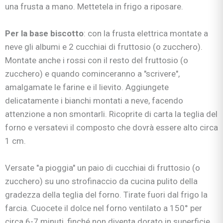
una frusta a mano. Mettetela in frigo a riposare.
Per la base biscotto
: con la frusta elettrica montate a
neve gli albumi e 2 cucchiai di fruttosio (o zucchero).
Montate anche i rossi con il resto del fruttosio (o
zucchero) e quando cominceranno a "scrivere",
amalgamate le farine e il lievito. Aggiungete
delicatamente i bianchi montati a neve, facendo
attenzione a non smontarli. Ricoprite di carta la teglia del
forno e versatevi il composto che dovrà essere alto circa
1 cm.
Versate "a pioggia" un paio di cucchiai di fruttosio (o
zucchero) su uno strofinaccio da cucina pulito della
gradezza della teglia del forno. Tirate fuori dal frigo la
farcia. Cuocete il dolce nel forno ventilato a 150° per
circa 6-7 minuti, finché non diventa dorato in superficie.