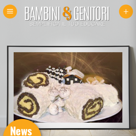
+
News