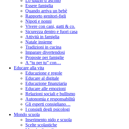
Lo spazio d’ascolto
Essere famiglia
Quando arriva un bebè
Rapporto genitori-figli
Nipoti e nonni
Vivere con cani, gatti & co.
Sicurezza dentro e fuori casa
Attività in famiglia
Natale insieme
Tradizioni in cucina
Imparare divertendosi
Proposte per famiglie
A “tu per tu” con…
Educare alla vita
Educazione e regole
Educare al digitale
Educazione finanziaria
Educare alle emozioni
Relazioni sociali e bullismo
Autonomia e responsabilità
Gli esperti consigliano…
I consigli degli psicologi
Mondo scuola
Inserimento nido e scuola
Scelte scolastiche