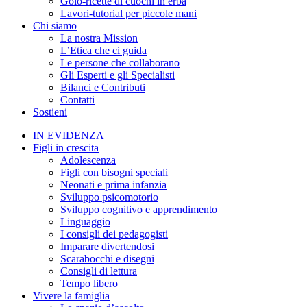
Golo-ricette di cuochi in erba
Lavori-tutorial per piccole mani
Chi siamo
La nostra Mission
L’Etica che ci guida
Le persone che collaborano
Gli Esperti e gli Specialisti
Bilanci e Contributi
Contatti
Sostieni
IN EVIDENZA
Figli in crescita
Adolescenza
Figli con bisogni speciali
Neonati e prima infanzia
Sviluppo psicomotorio
Sviluppo cognitivo e apprendimento
Linguaggio
I consigli dei pedagogisti
Imparare divertendosi
Scarabocchi e disegni
Consigli di lettura
Tempo libero
Vivere la famiglia