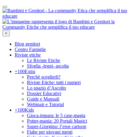
+
Blog genitori
Centro Famiglie
Riviste etiche
Le Riviste Etiche
Sfoglia -leggi- ascolta
+100Extra
Perchè sceglierli?
Riviste Etiche: tutti i numeri
Lo spazio d’Ascolto
Dossier Educativi
Guide e Manuali
Webinair e Tutorial
+100Kids
Gioca-impara: le 5 case-magia
Potter-mania: 20 Portali Magici
Super-Giorgino: l’eroe cartoon
Fiabe per giovani menti