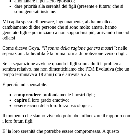
allontanare il pensiero egoistico;
dare priorità alla serenità dei figli (presente e futura) che si
sono generati insieme.
Mi capita spesso di pensare, ingenuamente, al drammatico
cambiamento di due persone che si sono molto amate, hanno
generato figli e poi iniziano a non sopportarsi più, arrivando fino ad
odiarsi
Come diceva Goya,
“Il sonno della ragione genera mostri”
: nelle
separazioni, la
lucidità
è la prima forma di protezione verso i figli.
Se la separazione avviene quando i figli sono adulti il problema
sembra relativo, ma non dimentichiamo che l’Età Evolutiva (che un
tempo terminava a 18 anni) ora è arrivata a 25.
È perciò indispensabile:
comprendere
profondamente i nostri figli;
capire
il loro grado emotivo;
essere sicuri
della loro forza psicologica.
Il momento che stanno vivendo potrebbe influenzare il rapporto con
i loro futuri figli.
E’ la loro serenità che potrebbe essere compromessa. A questo