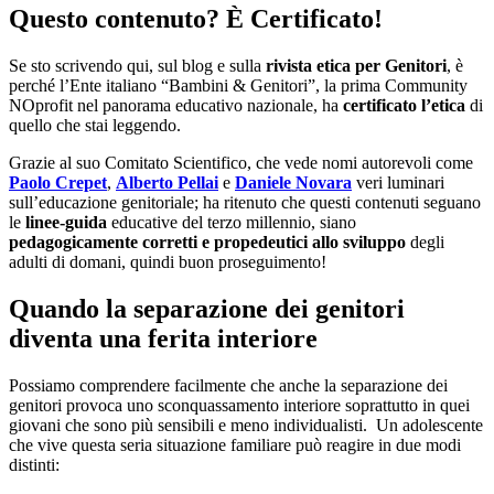
Questo contenuto? È Certificato!
Se sto scrivendo qui, sul blog e sulla
rivista etica per Genitori
, è
perché l’Ente italiano “Bambini & Genitori”, la prima Community
NOprofit nel panorama educativo nazionale, ha
certificato l’etica
di
quello che stai leggendo.
Grazie al suo Comitato Scientifico, che vede nomi autorevoli come
Paolo Crepet
,
Alberto Pellai
e
Daniele Novara
veri luminari
sull’educazione genitoriale; ha ritenuto che questi contenuti seguano
le
linee-guida
educative del terzo millennio, siano
pedagogicamente corretti e propedeutici allo sviluppo
degli
adulti di domani, quindi buon proseguimento!
Quando la separazione dei genitori
diventa una ferita interiore
Possiamo comprendere facilmente che anche la separazione dei
genitori provoca uno sconquassamento interiore soprattutto in quei
giovani che sono più sensibili e meno individualisti. Un adolescente
che vive questa seria situazione familiare può reagire in due modi
distinti: