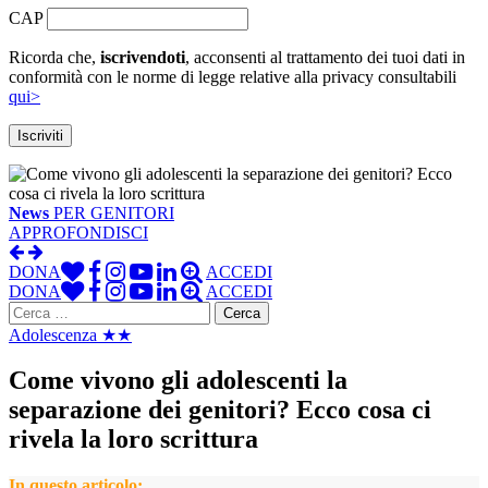
CAP
Ricorda che,
iscrivendoti
, acconsenti al trattamento dei tuoi dati in
conformità con le norme di legge relative alla privacy consultabili
qui>
News
PER GENITORI
APPROFONDISCI
DONA
ACCEDI
DONA
ACCEDI
Ricerca
per:
Adolescenza ★★
Come vivono gli adolescenti la
separazione dei genitori? Ecco cosa ci
rivela la loro scrittura
In questo articolo: