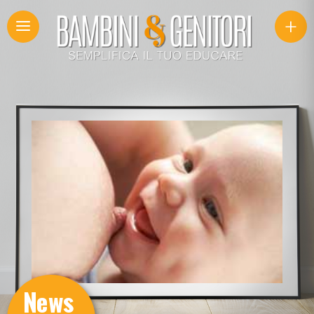
+
News