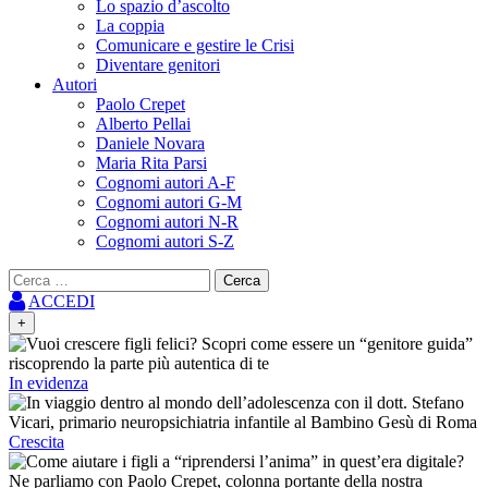
Lo spazio d’ascolto
La coppia
Comunicare e gestire le Crisi
Diventare genitori
Autori
Paolo Crepet
Alberto Pellai
Daniele Novara
Maria Rita Parsi
Cognomi autori A-F
Cognomi autori G-M
Cognomi autori N-R
Cognomi autori S-Z
Ricerca
per:
ACCEDI
+
In evidenza
Crescita