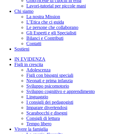
Golo-ricette di cuochi in erba
Lavori-tutorial per piccole mani
Chi siamo
La nostra Mission
L’Etica che ci guida
Le persone che collaborano
Gli Esperti e gli Specialisti
Bilanci e Contributi
Contatti
Sostieni
IN EVIDENZA
Figli in crescita
Adolescenza
Figli con bisogni speciali
Neonati e prima infanzia
Sviluppo psicomotorio
Sviluppo cognitivo e apprendimento
Linguaggio
I consigli dei pedagogisti
Imparare divertendosi
Scarabocchi e disegni
Consigli di lettura
Tempo libero
Vivere la famiglia