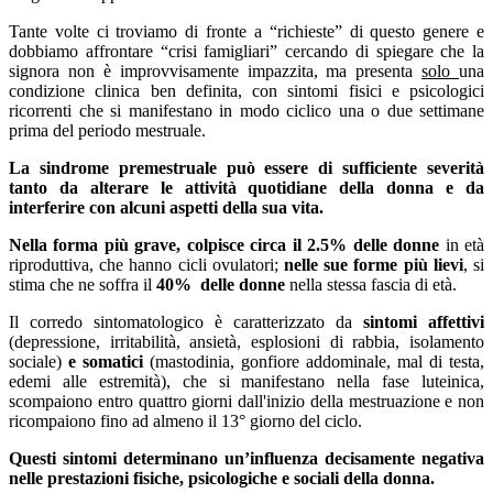
Tante volte ci troviamo di fronte a “richieste” di questo genere e
dobbiamo affrontare “crisi famigliari” cercando di spiegare che la
signora non è improvvisamente impazzita, ma presenta
solo
una
condizione clinica ben definita, con sintomi fisici e psicologici
ricorrenti che si manifestano in modo ciclico una o due settimane
prima del periodo mestruale.
La sindrome premestruale può essere di sufficiente severità
tanto da alterare le attività quotidiane della donna e da
interferire con alcuni aspetti della sua vita.
Nella forma più grave, colpisce circa il 2.5% delle donne
in età
riproduttiva, che hanno cicli ovulatori;
nelle sue forme più lievi
, si
stima che ne soffra il
40% delle donne
nella stessa fascia di età.
Il corredo sintomatologico è caratterizzato da
sintomi affettivi
(depressione, irritabilità, ansietà, esplosioni di rabbia, isolamento
sociale)
e somatici
(mastodinia, gonfiore addominale, mal di testa,
edemi alle estremità), che si manifestano nella fase luteinica,
scompaiono entro quattro giorni dall'inizio della mestruazione e non
ricompaiono fino ad almeno il 13° giorno del ciclo.
Questi sintomi determinano un’influenza decisamente negativa
nelle prestazioni fisiche, psicologiche e sociali della donna.