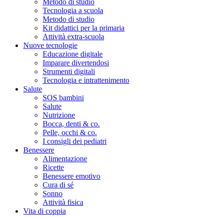
Metodo di studio
Tecnologia a scuola
Metodo di studio
Kit didattici per la primaria
Attività extra-scuola
Nuove tecnologie
Educazione digitale
Imparare divertendosi
Strumenti digitali
Tecnologia e intrattenimento
Salute
SOS bambini
Salute
Nutrizione
Bocca, denti & co.
Pelle, occhi & co.
I consigli dei pediatri
Benessere
Alimentazione
Ricette
Benessere emotivo
Cura di sé
Sonno
Attività fisica
Vita di coppia