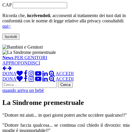
CAP
Ricorda che,
iscrivendoti
, acconsenti al trattamento dei tuoi dati in
conformità con le norme di legge relative alla privacy consultabili
qui>
News
PER GENITORI
APPROFONDISCI
DONA
ACCEDI
DONA
ACCEDI
Ricerca
per:
quando arriva un bebè
La Sindrome premestruale
"Dottore mi aiuti... in quei giorni potrei anche uccidere qualcuno!!"
"Dottore faccia qualcosa... se continua così chiedo il divorzio: mia
moglie è insopportabile!!"