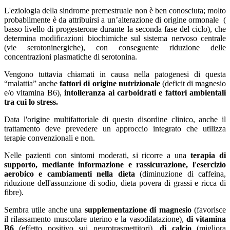
L'eziologia della sindrome premestruale non è ben conosciuta; molto
probabilmente è da attribuirsi a un’alterazione di origine ormonale (
basso livello di progesterone durante la seconda fase del ciclo), che
determina modificazioni biochimiche sul sistema nervoso centrale
(vie serotoninergiche), con conseguente riduzione delle
concentrazioni plasmatiche di serotonina.
Vengono tuttavia chiamati in causa nella patogenesi di questa
“malattia” anche
fattori di origine nutrizionale
(deficit di magnesio
e/o vitamina B6),
intolleranza ai carboidrati e fattori ambientali
tra cui lo stress.
Data l'origine multifattoriale di questo disordine clinico, anche il
trattamento deve prevedere un approccio integrato che utilizza
terapie convenzionali e non.
Nelle pazienti con sintomi moderati, si ricorre a una
terapia di
supporto, mediante informazione e rassicurazione, l'esercizio
aerobico e cambiamenti nella dieta
(diminuzione di caffeina,
riduzione dell'assunzione di sodio, dieta povera di grassi e ricca di
fibre).
Sembra utile anche una
supplementazione di magnesio
(favorisce
il rilassamento muscolare uterino e la vasodilatazione),
di vitamina
B6
(effetto positivo sui neurotrasmettitori),
di calcio
(migliora