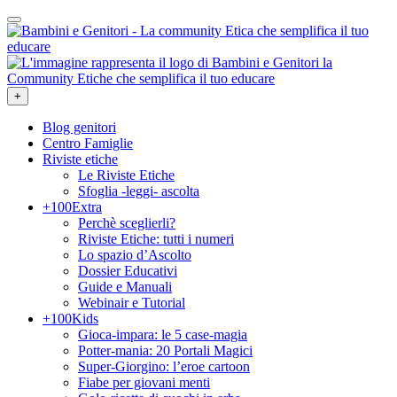
+
Blog genitori
Centro Famiglie
Riviste etiche
Le Riviste Etiche
Sfoglia -leggi- ascolta
+100Extra
Perchè sceglierli?
Riviste Etiche: tutti i numeri
Lo spazio d’Ascolto
Dossier Educativi
Guide e Manuali
Webinair e Tutorial
+100Kids
Gioca-impara: le 5 case-magia
Potter-mania: 20 Portali Magici
Super-Giorgino: l’eroe cartoon
Fiabe per giovani menti