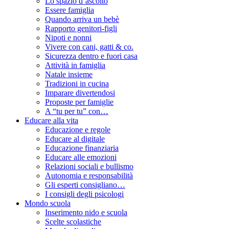
Lo spazio d’ascolto
Essere famiglia
Quando arriva un bebè
Rapporto genitori-figli
Nipoti e nonni
Vivere con cani, gatti & co.
Sicurezza dentro e fuori casa
Attività in famiglia
Natale insieme
Tradizioni in cucina
Imparare divertendosi
Proposte per famiglie
A “tu per tu” con…
Educare alla vita
Educazione e regole
Educare al digitale
Educazione finanziaria
Educare alle emozioni
Relazioni sociali e bullismo
Autonomia e responsabilità
Gli esperti consigliano…
I consigli degli psicologi
Mondo scuola
Inserimento nido e scuola
Scelte scolastiche