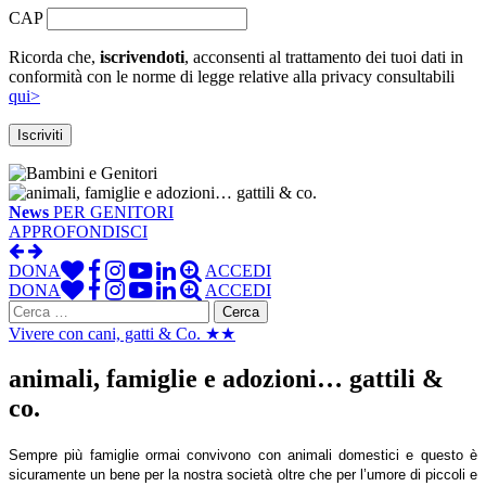
CAP
Ricorda che,
iscrivendoti
, acconsenti al trattamento dei tuoi dati in
conformità con le norme di legge relative alla privacy consultabili
qui>
News
PER GENITORI
APPROFONDISCI
DONA
ACCEDI
DONA
ACCEDI
Ricerca
per:
Vivere con cani, gatti & Co. ★★
animali, famiglie e adozioni… gattili &
co.
Sempre più famiglie ormai convivono con animali domestici e questo è
sicuramente un bene per la nostra società oltre che per l’umore di piccoli e