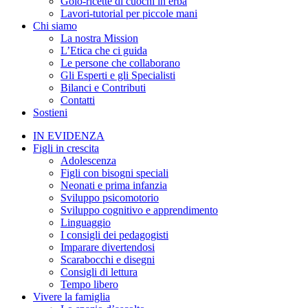
Golo-ricette di cuochi in erba
Lavori-tutorial per piccole mani
Chi siamo
La nostra Mission
L’Etica che ci guida
Le persone che collaborano
Gli Esperti e gli Specialisti
Bilanci e Contributi
Contatti
Sostieni
IN EVIDENZA
Figli in crescita
Adolescenza
Figli con bisogni speciali
Neonati e prima infanzia
Sviluppo psicomotorio
Sviluppo cognitivo e apprendimento
Linguaggio
I consigli dei pedagogisti
Imparare divertendosi
Scarabocchi e disegni
Consigli di lettura
Tempo libero
Vivere la famiglia