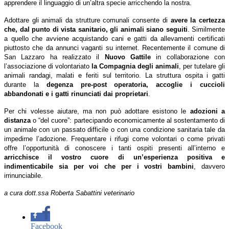
apprendere il linguaggio di un’altra specie arricchendo la nostra.
Adottare gli animali da strutture comunali consente di
avere la certezza
che, dal punto di vista sanitario, gli animali siano seguiti
. Similmente
a quello che avviene acquistando cani e gatti da allevamenti certificati
piuttosto che da annunci vaganti su internet. Recentemente il comune di
San Lazzaro ha realizzato il
Nuovo Gattile
in collaborazione con
l’associazione di volontariato
la Compagnia degli animali
, per tutelare gli
animali randagi, malati e feriti sul territorio. La struttura ospita i gatti
durante la
degenza pre-post operatoria, accoglie i cuccioli
abbandonati e i gatti rinunciati dai proprietari
.
Per chi volesse aiutare, ma non può adottare esistono le
adozioni a
distanza
o “del cuore”: partecipando economicamente al sostentamento di
un animale con un passato difficile o con una condizione sanitaria tale da
impedirne l’adozione. Frequentare i rifugi come volontari o come privati
offre l’opportunità di conoscere i tanti ospiti presenti all’interno e
arricchisce il vostro cuore di un’esperienza positiva e
indimenticabile sia per voi che per i vostri bambini
, davvero
irrinunciabile.
a cura dott.ssa Roberta Sabattini
veterinario
Facebook