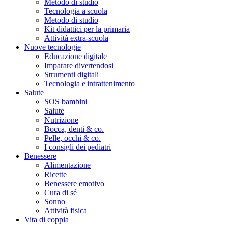
Metodo di studio
Tecnologia a scuola
Metodo di studio
Kit didattici per la primaria
Attività extra-scuola
Nuove tecnologie
Educazione digitale
Imparare divertendosi
Strumenti digitali
Tecnologia e intrattenimento
Salute
SOS bambini
Salute
Nutrizione
Bocca, denti & co.
Pelle, occhi & co.
I consigli dei pediatri
Benessere
Alimentazione
Ricette
Benessere emotivo
Cura di sé
Sonno
Attività fisica
Vita di coppia