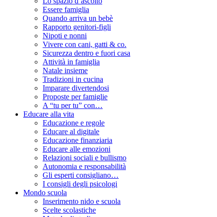
Lo spazio d’ascolto
Essere famiglia
Quando arriva un bebè
Rapporto genitori-figli
Nipoti e nonni
Vivere con cani, gatti & co.
Sicurezza dentro e fuori casa
Attività in famiglia
Natale insieme
Tradizioni in cucina
Imparare divertendosi
Proposte per famiglie
A “tu per tu” con…
Educare alla vita
Educazione e regole
Educare al digitale
Educazione finanziaria
Educare alle emozioni
Relazioni sociali e bullismo
Autonomia e responsabilità
Gli esperti consigliano…
I consigli degli psicologi
Mondo scuola
Inserimento nido e scuola
Scelte scolastiche