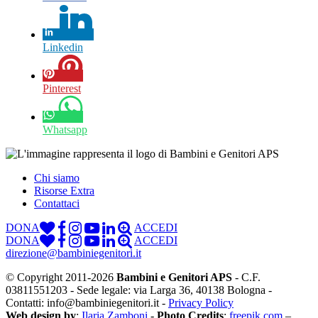
Linkedin
Pinterest
Whatsapp
Chi siamo
Risorse Extra
Contattaci
DONA
ACCEDI
DONA
ACCEDI
direzione@bambiniegenitori.it
© Copyright 2011-2026
Bambini e Genitori APS
- C.F.
03811551203 - Sede legale: via Larga 36, 40138 Bologna -
Contatti: info@bambiniegenitori.it -
Privacy Policy
Web design by
:
Ilaria Zamboni
-
Photo Credits
:
freepik.com
–