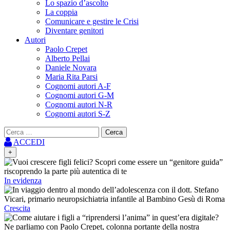
Lo spazio d’ascolto
La coppia
Comunicare e gestire le Crisi
Diventare genitori
Autori
Paolo Crepet
Alberto Pellai
Daniele Novara
Maria Rita Parsi
Cognomi autori A-F
Cognomi autori G-M
Cognomi autori N-R
Cognomi autori S-Z
Ricerca
per:
ACCEDI
+
In evidenza
Crescita