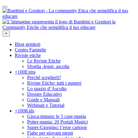
+
Blog genitori
Centro Famiglie
Riviste etiche
Le Riviste Etiche
Sfoglia -leggi- ascolta
+100Extra
Perchè sceglierli?
Riviste Etiche: tutti i numeri
Lo spazio d’Ascolto
Dossier Educativi
Guide e Manuali
Webinair e Tutorial
+100Kids
Gioca-impara: le 5 case-magia
Potter-mania: 20 Portali Magici
Super-Giorgino: l’eroe cartoon
Fiabe per giovani menti