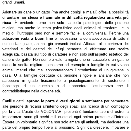
grandi umani.
Adottare un cane o un gatto (ma anche conigli e maiali) offre la possibilità
di
aiutare noi stessi e l’animale in difficoltà regalandoci una vita più
ricca
. È evidente come non solo l’aspetto psicologico delle persone
migliori, ma anche lo stato psico-fisico degli animali si trasformi, e in
meglio! Purtroppo però non è sempre facile la convivenza. Perché una
adozione vada a buon fine
è necessaria la consapevolezza di tutto il
nucleo famigliare, animali già presenti inclusi. Affidarsi all’esperienza dei
veterinari e dei gestori dei rifugi permette di effettuare una
scelta
adeguata
, basata sul tipo di carattere e non solo sull’aspetto estetico del
cane o del gatto. Non sempre vale la regola che un cucciolo o un gattino
siano la scelta migliore: pensiamo ad esempio a famiglie in cui vivono
animali maturi che mal sopporterebbero l’introduzione di un giovane in
casa. O a famiglie costituite da persone singole e anziane che non
sarebbero in grado fisicamente e psicologicamente di sostenere i
fabbisogni di un cucciolo o di sopportare l’esuberanza che li
contraddistingue nella giovane età.
Canili e gattili
aprono le porte diversi giorni a settimana
per permettere
alle persone di recarsi all’interno degli spazi alla ricerca di un compagno
per la vita. L’aiuto dei VOLONTARI presenti è fondamentale e di estrema
importanza: sono gli occhi e il cuore di ogni anima presente all’interno.
Essere un volontario significa non solo amare gli animali, ma dedicare una
parte del proprio tempo libero al prossimo. Significa crescere, imparare e