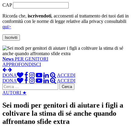
CAP
Ricorda che,
iscrivendoti
, acconsenti al trattamento dei tuoi dati in
conformità con le norme di legge relative alla privacy consultabili
qui>
News
PER GENITORI
APPROFONDISCI
DONA
ACCEDI
DONA
ACCEDI
Ricerca
per:
AUTORI ★
Sei modi per genitori di aiutare i figli a
coltivare la stima di sé anche quando
affrontano sfide extra