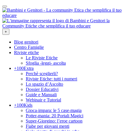
+
Blog genitori
Centro Famiglie
Riviste etiche
Le Riviste Etiche
Sfoglia -leggi- ascolta
+100Extra
Perchè sceglierli?
Riviste Etiche: tutti i numeri
Lo spazio d’Ascolto
Dossier Educativi
Guide e Manuali
Webinair e Tutorial
+100Kids
Gioca-impara: le 5 case-magia
Potter-mania: 20 Portali Magici
Super-Giorgino: l’eroe cartoon
Fiabe per giovani menti