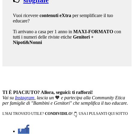
👉
sfogliale
Vuoi ricevere
contenuti eXtra
per semplificare il tuo
educare?
Ti arrivano a casa per 1 anno in
MAXI-FORMATO
con
tutti i numeri delle riviste etiche
Genitori
+
Nipoti&Nonni
TI È PIACIUTO? Allora, seguici: ti rafforzi!
Vai su
Instagram
, lascia un
🧡
e partecipa alla Community Etica
per famiglie di "Bambini e Genitori" che semplifica il tuo educare.
L'HAI TROVATO UTILE?
CONDIVIDILO
!
USA I PULSANTI QUI SOTTO
👇