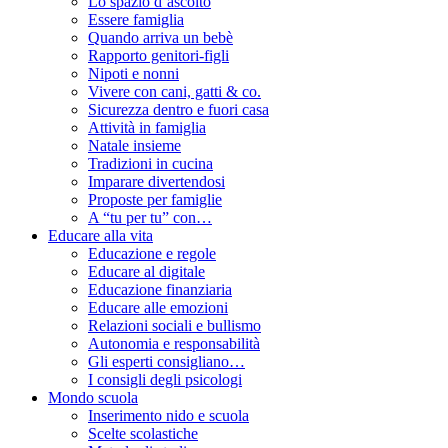
Lo spazio d’ascolto
Essere famiglia
Quando arriva un bebè
Rapporto genitori-figli
Nipoti e nonni
Vivere con cani, gatti & co.
Sicurezza dentro e fuori casa
Attività in famiglia
Natale insieme
Tradizioni in cucina
Imparare divertendosi
Proposte per famiglie
A “tu per tu” con…
Educare alla vita
Educazione e regole
Educare al digitale
Educazione finanziaria
Educare alle emozioni
Relazioni sociali e bullismo
Autonomia e responsabilità
Gli esperti consigliano…
I consigli degli psicologi
Mondo scuola
Inserimento nido e scuola
Scelte scolastiche