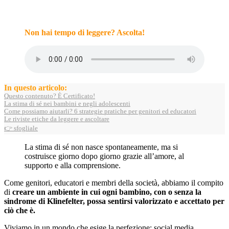
Non hai tempo di leggere? Ascolta!
In questo articolo:
Questo contenuto? È Certificato!
La stima di sé nei bambini e negli adolescenti
Come possiamo aiutarli? 6 strategie pratiche per genitori ed educatori
Le riviste etiche da leggere e ascoltare
👉 sfogliale
La stima di sé non nasce spontaneamente, ma si
costruisce giorno dopo giorno grazie all’amore, al
supporto e alla comprensione.
Come genitori, educatori e membri della società, abbiamo il compito
di
creare un ambiente in cui ogni bambino, con o senza la
sindrome di Klinefelter, possa sentirsi valorizzato e accettato per
ciò che è.
Viviamo in un mondo che esige la perfezione: social media