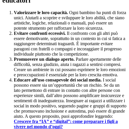
educatori
Valorizzare le loro capacità.
Ogni bambino ha punti di forza
unici. Aiutarli a scoprire e sviluppare le loro abilità, che siano
artistiche, logiche, relazionali o manuali, può essere un
potente strumento per rafforzare la loro sicurezza.
Evitare confronti eccessivi.
Il confronto con gli altri può
essere demotivante, soprattutto in un contesto in cui si fatica a
raggiungere determinati traguardi. È importante evitare
paragoni con fratelli o compagni e incoraggiare il progresso
individuale piuttosto che la competizione.
Promuovere un dialogo aperto.
Parlare apertamente delle
difficoltà, senza giudizio, aiuta i ragazzi a sentirsi compresi.
Creare un ambiente in cui possano esprimere le loro emozioni
e preoccupazioni è essenziale per la loro crescita emotiva.
Educare all’uso consapevole dei social media.
I social
possono essere sia un’opportunità che un rischio. Se da un
lato permettono di entrare in contatto con altre persone con
esperienze simili, dall’altro possono amplificare insicurezze e
sentimenti di inadeguatezza. Insegnare ai ragazzi a utilizzare i
social in modo positivo, seguendo pagine e gruppi di supporto
che promuovano inclusione e autostima, può essere di grande
aiuto. A questo proposito, puoi approfondire leggendo:
Crescere fra “IA” e “digital”: come preparare i figli a
vivere nel mondo d’oggi?