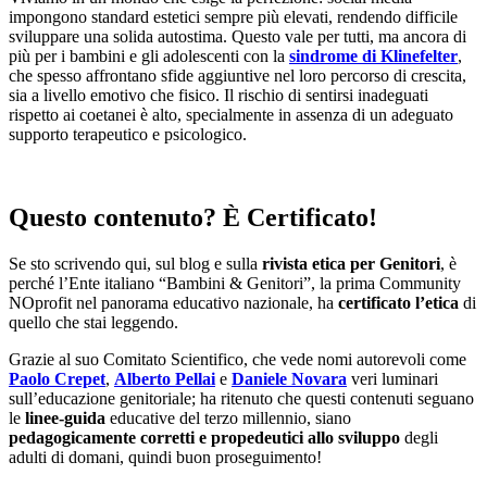
impongono standard estetici sempre più elevati, rendendo difficile
sviluppare una solida autostima. Questo vale per tutti, ma ancora di
più per i bambini e gli adolescenti con la
sindrome di Klinefelter
,
che spesso affrontano sfide aggiuntive nel loro percorso di crescita,
sia a livello emotivo che fisico. Il rischio di sentirsi inadeguati
rispetto ai coetanei è alto, specialmente in assenza di un adeguato
supporto terapeutico e psicologico.
Questo contenuto? È Certificato!
Se sto scrivendo qui, sul blog e sulla
rivista etica per Genitori
, è
perché l’Ente italiano “Bambini & Genitori”, la prima Community
NOprofit nel panorama educativo nazionale, ha
certificato l’etica
di
quello che stai leggendo.
Grazie al suo Comitato Scientifico, che vede nomi autorevoli come
Paolo Crepet
,
Alberto Pellai
e
Daniele Novara
veri luminari
sull’educazione genitoriale; ha ritenuto che questi contenuti seguano
le
linee-guida
educative del terzo millennio, siano
pedagogicamente corretti e propedeutici allo sviluppo
degli
adulti di domani, quindi buon proseguimento!