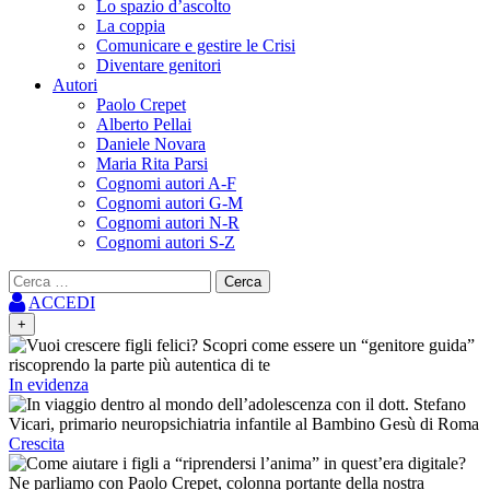
Lo spazio d’ascolto
La coppia
Comunicare e gestire le Crisi
Diventare genitori
Autori
Paolo Crepet
Alberto Pellai
Daniele Novara
Maria Rita Parsi
Cognomi autori A-F
Cognomi autori G-M
Cognomi autori N-R
Cognomi autori S-Z
Ricerca
per:
ACCEDI
+
In evidenza
Crescita