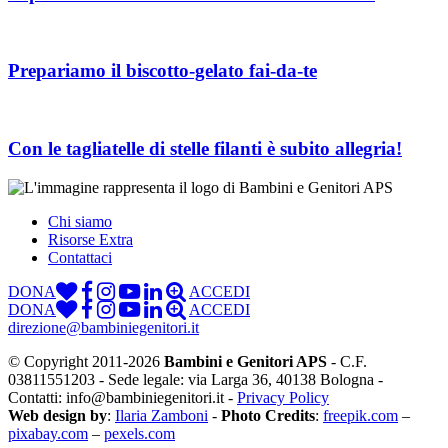
Prepariamo il biscotto-gelato fai-da-te
Con le tagliatelle di stelle filanti è subito allegria!
Chi siamo
Risorse Extra
Contattaci
DONA
ACCEDI
DONA
ACCEDI
direzione@bambiniegenitori.it
© Copyright 2011-2026
Bambini e Genitori APS
- C.F.
03811551203 - Sede legale: via Larga 36, 40138 Bologna -
Contatti: info@bambiniegenitori.it -
Privacy Policy
Web design by
:
Ilaria Zamboni
-
Photo Credits
:
freepik.com
–
pixabay.com
–
pexels.com