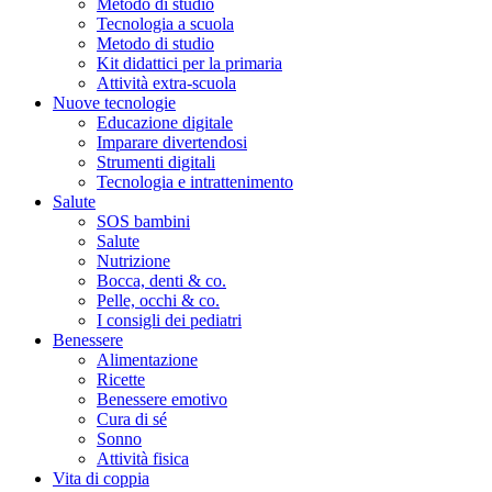
Metodo di studio
Tecnologia a scuola
Metodo di studio
Kit didattici per la primaria
Attività extra-scuola
Nuove tecnologie
Educazione digitale
Imparare divertendosi
Strumenti digitali
Tecnologia e intrattenimento
Salute
SOS bambini
Salute
Nutrizione
Bocca, denti & co.
Pelle, occhi & co.
I consigli dei pediatri
Benessere
Alimentazione
Ricette
Benessere emotivo
Cura di sé
Sonno
Attività fisica
Vita di coppia