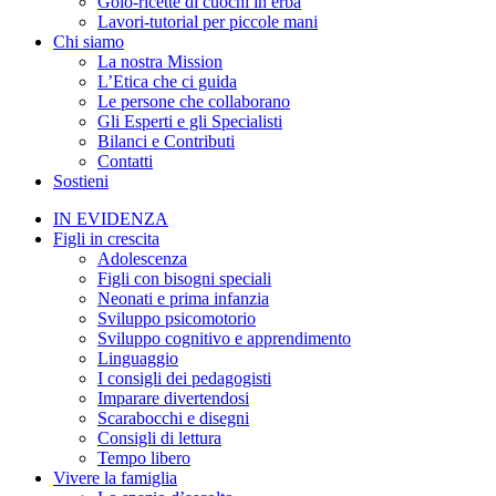
Golo-ricette di cuochi in erba
Lavori-tutorial per piccole mani
Chi siamo
La nostra Mission
L’Etica che ci guida
Le persone che collaborano
Gli Esperti e gli Specialisti
Bilanci e Contributi
Contatti
Sostieni
IN EVIDENZA
Figli in crescita
Adolescenza
Figli con bisogni speciali
Neonati e prima infanzia
Sviluppo psicomotorio
Sviluppo cognitivo e apprendimento
Linguaggio
I consigli dei pedagogisti
Imparare divertendosi
Scarabocchi e disegni
Consigli di lettura
Tempo libero
Vivere la famiglia