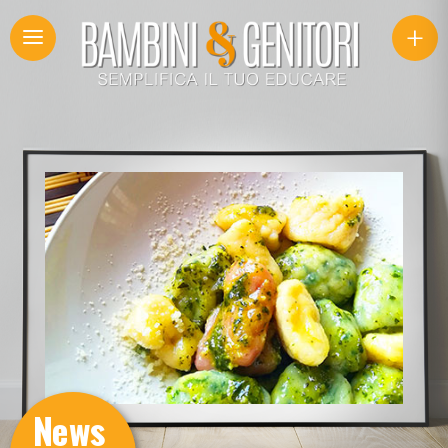
+
News