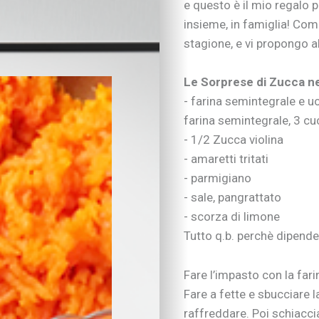
e questo è il mio regalo pe
Vivere con cani, gatti
insieme, in famiglia! Come 
Sicurezza dentro e f
stagione, e vi propongo a
Attività in famiglia
Natale insieme
Le Sorprese di Zucca nei
Tradizioni in cucina
Imparare divertendo
- farina semintegrale e u
Proposte per famigl
farina semintegrale, 3 cuc
A “tu per tu” con…
- 1/2 Zucca violina
Educare alla vita
- amaretti tritati
Educazione e regole
- parmigiano
Educare al digitale
- sale, pangrattato
Educazione finanziar
- scorza di limone
Educare alle emozio
Tutto q.b. perchè dipende
Relazioni sociali e b
Autonomia e respons
Gli esperti consigli
Fare l’impasto con la fari
I consigli degli psic
Fare a fette e sbucciare l
Mondo scuola
raffreddare. Poi schiaccia