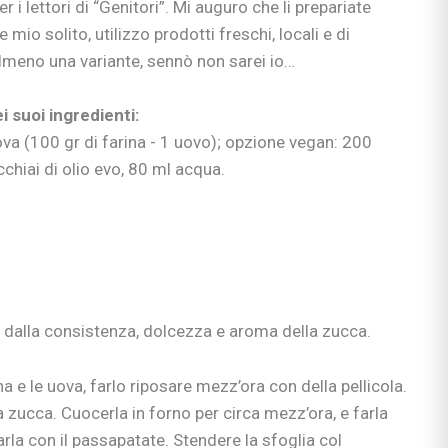
r i lettori di “Genitori”. Mi auguro che li prepariate
 & co.
mio solito, utilizzo prodotti freschi, locali e di
uori casa
lmeno una variante, sennò non sarei io…
 suoi ingredienti:
si
ova (100 gr di farina - 1 uovo); opzione vegan: 200
ie
chiai di olio evo, 80 ml acqua.
ia
ni
 dalla consistenza, dolcezza e aroma della zucca.
ullismo
abilità
ano…
na e le uova, farlo riposare mezz’ora con della pellicola.
ologi
a zucca. Cuocerla in forno per circa mezz’ora, e farla
rla con il passapatate. Stendere la sfoglia col