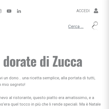
ACCEDI
ciali
nzia
Ricerca per:
io
e apprendimento
gisti
 dorate di Zucca
si
ni
vi un dono… una ricetta semplice, alla portata di tutti,
n mio segreto!
bè
nevo al ristorante, questo piatto era amatissimo, e a
li
’era quel tocco in più che li rende speciali. Ma è Natale