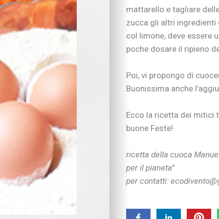
Inserimento nido e 
mattarello e tagliare dell
Scelte scolastiche
zucca gli altri ingredient
Metodo di studio
col limone, deve essere u
Tecnologia a scuola
poche dosare il ripieno dei
Metodo di studio
Kit didattici per la p
Attività extra-scuola
Poi, vi propongo di cuocer
Nuove tecnologie
Buonissima anche l’aggiunt
Educazione digitale
Imparare divertendo
Ecco la ricetta dei mitici 
Strumenti digitali
buone Feste!
Tecnologia e intratt
Salute
SOS bambini
ricetta della cuoca Manuel
Salute
per il pianeta”
Nutrizione
per contatti: ecodivento
Bocca, denti & co.
Pelle, occhi & co.
I consigli dei pediatr