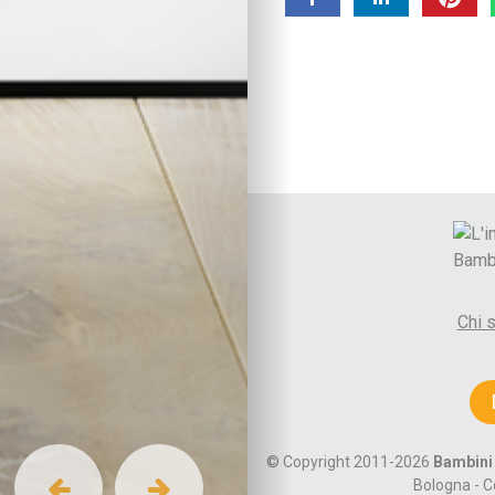
Benessere
Alimentazione
Ricette
Benessere emotivo
Cura di sé
Sonno
Attività fisica
Vita di coppia
Lo spazio d’ascolto
La coppia
Comunicare e gestire
Diventare genitori
Chi 
Autori
Paolo Crepet
Alberto Pellai
Daniele Novara
Maria Rita Parsi
Cognomi autori A-F
© Copyright 2011-2026
Bambini 
Bologna - C
Cognomi autori G-M