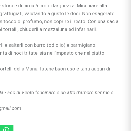
scuola
e strisce di circa 6 cm di larghezza. Mischiare alla
i grattugiati, valutando a gusto le dosi. Non esagerate
n tocco di profumo, non coprire il resto. Con una sac a
 tortelli, chiuderli a mezzaluna ed infarinarli.
rimaria
li e saltarli con burro (od olio) e parmigiano.
a di noci tritate, sia nell’impasto che nel piatto.
si
tortelli della Manu, fatene buon uso e tanti auguri di
enimento
a - Eco di Vento “cucinare è un atto d’amore per me e
@gmail.com
i