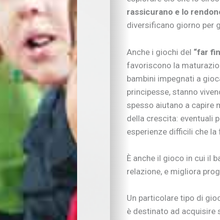
Natale insieme
rassicurano e lo rendon
Tradizioni in cucina
diversificano giorno per 
Imparare divertendo
Proposte per famigl
Anche i giochi
del
“far fi
A “tu per tu” con…
favoriscono la maturazi
Educare alla vita
Educazione e regole
bambini impegnati a gioca
Educare al digitale
principesse, stanno vive
Educazione finanziar
spesso aiutano a capire m
Educare alle emozio
della crescita: eventuali
Relazioni sociali e b
esperienze difficili che la
Autonomia e respons
Gli esperti consigli
È anche il gioco
in cui il
I consigli degli psic
relazione, e migliora pro
Mondo scuola
Inserimento nido e 
Scelte scolastiche
Un particolare tipo di g
Metodo di studio
è destinato ad acquisire
Tecnologia a scuola