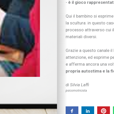
-
è il gioco rappresentat
Metodo di studio
Kit didattici per la p
Qui il bambino si esprime 
Attività extra-scuola
la scultura: in questo cas
Nuove tecnologie
processo attraverso cui i
Educazione digitale
Imparare divertendo
materiali diversi.
Strumenti digitali
Tecnologia e intratt
Grazie a questo canale il
Salute
attenzione, ed esprime pen
SOS bambini
e afferma ancora una volta
Salute
propria autostima e la f
Nutrizione
Bocca, denti & co.
di Silvia Laffi
Pelle, occhi & co.
psicomotricista
I consigli dei pediatr
Benessere
Alimentazione
Ricette