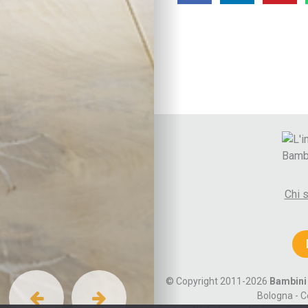
Benessere emotivo
Cura di sé
Sonno
Attività fisica
Vita di coppia
Lo spazio d’ascolto
La coppia
Comunicare e gestire
Diventare genitori
Autori
Paolo Crepet
Alberto Pellai
Chi 
Daniele Novara
Maria Rita Parsi
Cognomi autori A-F
Cognomi autori G-M
Cognomi autori N-R
© Copyright 2011-2026
Bambini 
Cognomi autori S-Z
Bologna - C