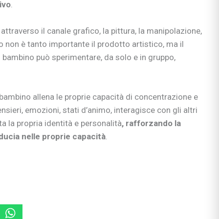
ivo
.
rimaria
attraverso il canale grafico, la pittura, la manipolazione,
o non è tanto importante il prodotto artistico, ma il
l bambino può sperimentare, da solo e in gruppo,
si
enimento
 bambino allena le proprie capacità di concentrazione e
sieri, emozioni, stati d’animo, interagisce con gli altri
 la propria identità e personalità
, rafforzando la
iducia nelle proprie capacità
.
i