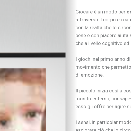
Figli con bisogni spe
Neonati e prima infa
Giocare è un modo per
c
Sviluppo psicomotor
attraverso il corpo e i c
Sviluppo cognitivo 
con la realtà che lo circon
Linguaggio
bene e con piacere aiuta 
I consigli dei pedago
che a livello cognitivo ed
Imparare divertendo
Scarabocchi e diseg
Consigli di lettura
I giochi nel primo anno di
Tempo libero
movimento che permetto
Vivere la famiglia
di emozione.
Lo spazio d’ascolto
Essere famiglia
Il piccolo inizia così
a cos
Quando arriva un be
mondo esterno, consapevol
Rapporto genitori-fig
esso gli offre per agire su
Nipoti e nonni
Vivere con cani, gatti
Sicurezza dentro e f
I sensi, in particolar mo
Attività in famiglia
esplorare ciò che lo circ