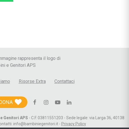
 le Crisi
siamo
Risorse Extra
Contattaci
DONA
e Genitori APS
- C.F. 03811551203 - Sede legale: via Larga 36, 40138
ontatti: info@bambiniegenitori.it -
Privacy Policy