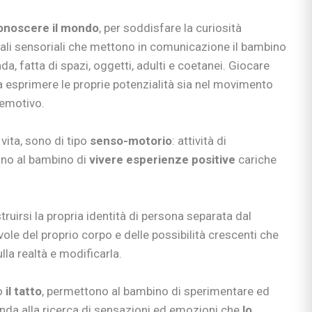
ciali
nzia
onoscere il mondo
, per soddisfare la curiosità
io
anali sensoriali che mettono in comunicazione il bambino
e apprendimento
da, fatta di spazi, oggetti, adulti e coetanei. Giocare
a esprimere le proprie potenzialità sia nel movimento
gisti
 emotivo.
si
ni
 vita, sono di tipo
senso-motorio
: attività di
no al bambino di
vivere esperienze positive
cariche
truirsi la propria identità di persona separata dal
bè
e del proprio corpo e delle possibilità crescenti che
li
lla realtà e modificarla.
 & co.
uori casa
do
il tatto
, permettono al bambino di sperimentare ed
onda alla ricerca di sensazioni ed emozioni che
lo