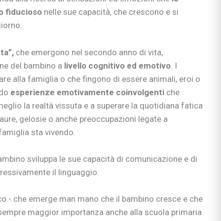
o fiducioso
nelle sue capacità, che crescono e si
giorno.
si
ie
nta”,
che emergono nel secondo anno di vita,
one del bambino a
livello cognitivo ed emotivo
. I
re alla famiglia o che fingono di essere animali, eroi o
ndo
esperienze emotivamente coinvolgenti
che
ia
eglio la realtà vissuta e a superare la quotidiana fatica
ni
 paure, gelosie o anche preoccupazioni legate a
ullismo
 famiglia sta vivendo.
abilità
ano…
 bambino sviluppa le sue capacità di comunicazione e di
ologi
gressivamente il linguaggio.
scuola
ioco - che emerge man mano che il bambino cresce e che
 sempre maggior importanza anche alla scuola primaria