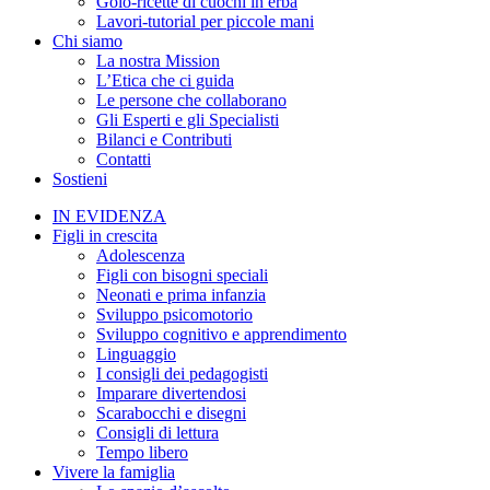
Golo-ricette di cuochi in erba
Lavori-tutorial per piccole mani
Chi siamo
La nostra Mission
L’Etica che ci guida
Le persone che collaborano
Gli Esperti e gli Specialisti
Bilanci e Contributi
Contatti
Sostieni
IN EVIDENZA
Figli in crescita
Adolescenza
Figli con bisogni speciali
Neonati e prima infanzia
Sviluppo psicomotorio
Sviluppo cognitivo e apprendimento
Linguaggio
I consigli dei pedagogisti
Imparare divertendosi
Scarabocchi e disegni
Consigli di lettura
Tempo libero
Vivere la famiglia