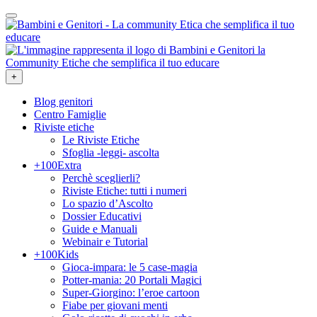
+
Blog genitori
Centro Famiglie
Riviste etiche
Le Riviste Etiche
Sfoglia -leggi- ascolta
+100Extra
Perchè sceglierli?
Riviste Etiche: tutti i numeri
Lo spazio d’Ascolto
Dossier Educativi
Guide e Manuali
Webinair e Tutorial
+100Kids
Gioca-impara: le 5 case-magia
Potter-mania: 20 Portali Magici
Super-Giorgino: l’eroe cartoon
Fiabe per giovani menti