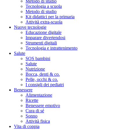
Metodo di studio
Tecnologia a scuola
Metodo di studio
Kit didattici per la primaria
Attività extra-scuola
Nuove tecnologie
Educazione digitale
Imparare divertendosi
Strumenti digitali
Tecnologia e intrattenimento
Salute
SOS bambini
Salute
Nutrizione
Bocca, denti & co.
Pelle, occhi & co.
I consigli dei pediatri
Benessere
Alimentazione
Ricette
Benessere emotivo
Cura di sé
Sonno
Attività fisica
Vita di coppia