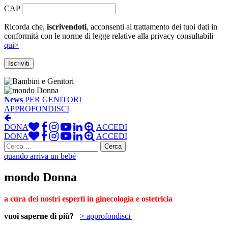
CAP
Ricorda che,
iscrivendoti
, acconsenti al trattamento dei tuoi dati in
conformità con le norme di legge relative alla privacy consultabili
qui>
News
PER GENITORI
APPROFONDISCI
DONA
ACCEDI
DONA
ACCEDI
Ricerca
per:
quando arriva un bebè
mondo Donna
a cura dei nostri esperti in ginecologia e ostetricia
vuoi saperne di più?
> approfondisci