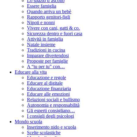
Lo spazio d’ascolto
Essere famiglia
Quando arriva un bebè
Rapporto genitori-figli
Nipoti e nonni
Vivere con cani, gatti & co.
Sicurezza dentro e fuori casa
Attività in famiglia
Natale insieme
Tradizioni in cucina
Imparare divertendosi
Proposte per famiglie
A “tu per tu” con…
Educare alla vita
Educazione e regole
Educare al digitale
Educazione finanziaria
Educare alle emozioni
Relazioni sociali e bullismo
Autonomia e responsabilità
Gli esperti consigliano…
I consigli degli psicologi
Mondo scuola
Inserimento nido e scuola
Scelte scolastiche