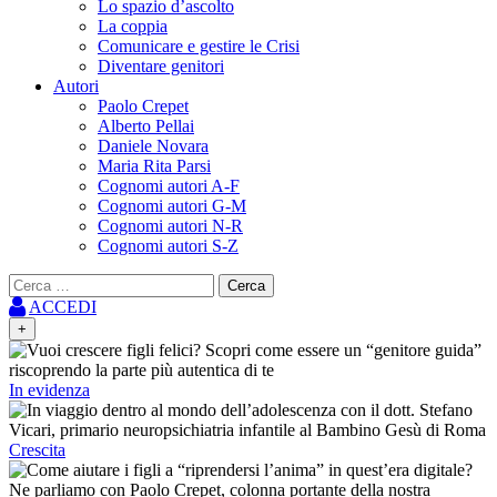
Lo spazio d’ascolto
La coppia
Comunicare e gestire le Crisi
Diventare genitori
Autori
Paolo Crepet
Alberto Pellai
Daniele Novara
Maria Rita Parsi
Cognomi autori A-F
Cognomi autori G-M
Cognomi autori N-R
Cognomi autori S-Z
Ricerca
per:
ACCEDI
+
In evidenza
Crescita