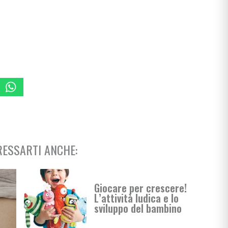
ia
ni
ullismo
abilità
ano…
ologi
scuola
ESSARTI ANCHE:
rimaria
Giocare per crescere!
L’attività ludica e lo
si
sviluppo del bambino
enimento