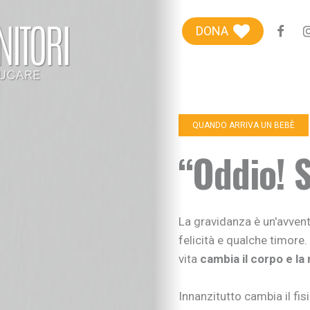
Blog genitori
DONA
Centro Famiglie
Riviste etiche
+100Extra
QUANDO ARRIVA UN BEBÈ
+100Kids
“Oddio! S
Chi siamo
Sostieni
La gravidanza è un'avvent
felicità e qualche timore.
vita
cambia il corpo e la
Innanzitutto cambia il fis