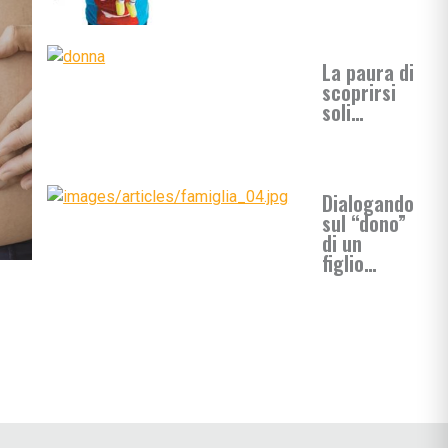
La paura di
scoprirsi
soli…
i
Dialogando
sul “dono”
di un
figlio…
 le Crisi