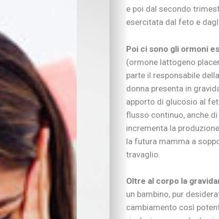
e poi dal secondo trimest
esercitata dal feto e dagl
Poi ci sono gli ormoni es
(ormone lattogeno placent
parte il responsabile della
donna presenta in gravida
IN EVIDENZA
apporto di glucosio al fet
Figli in crescita
flusso continuo, anche d
Adolescenza
incrementa la produzione 
Figli con bisogni spe
Neonati e prima infa
la futura mamma a sopport
Sviluppo psicomotor
travaglio.
Sviluppo cognitivo 
Linguaggio
Oltre al corpo la gravi
I consigli dei pedago
un bambino, pur desiderat
Imparare divertendo
cambiamento così potente c
Scarabocchi e diseg