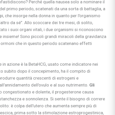
nfastidiscono? Perché quella nausea solo a nominare il
 del primo periodo, scatenati da una sorta di battaglia, a
rpi, che insorge nella donna in quanto per l'organismo
ltro da sé”. Allo scoccare dei tre mesi, di solito,
to i suoi organi vitali, i due organismi si riconoscono
 insieme! Sono piccoli grandi miracoli della gravidanza
i ormoni che in questo periodo scatenano effetti
e in azione è la BetaHCG, usato come indicatore nei
to subito dopo il concepimento, ha il compito di
produrre quantità crescenti di estrogeni e
all'annidamento dell'ovulo e al suo nutrimento.
Gli
o congestionato e dolente, il progesterone causa
 stanchezza e sonnolenza. Si sente il bisogno di correre
solito: è colpa dell'utero che aumenta sempre più di
scica, prima sotto la stimolazione estroprogestinica,