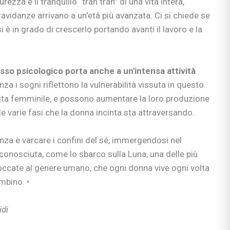
rezza e il tranquillo “tran tran” di una vita intera,
avidanze arrivano a un'età più avanzata. Ci si chiede se
i è in grado di crescerlo portando avanti il lavoro e la
bè
so psicologico porta anche a un'intensa attività
li
za i sogni riflettono la vulnerabilità vissuta in questo
ita femminile, e possono aumentare la loro produzione
 & co.
lle varie fasi che la donna incinta sta attraversando.
uori casa
anza è varcare i confini del sé, immergendosi nel
conosciuta, come lo sbarco sulla Luna, una delle più
si
occate al genere umano, che ogni donna vive ogni volta
ie
mbino. •
idi