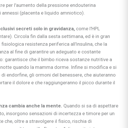
re per l'aumento della pressione endouterina
i annessi (placenta e liquido amniotico).
clusivi secreti solo in gravidanza,
come l'HPL
are). Circola fin dalla sesta settimana, ed è in gran
 fisiologica resistenza periferica all'insulina, che la
nza al fine di garantire un adeguato e costante
o: garantisce che il bimbo riceva sostanze nutritive a
i notte quando la mamma dorme. Infine si modifica e si
di endorfine, gli ormoni del benessere, che aiuteranno
ciali
nzia
are il dolore e che raggiungeranno il picco durante il
io
e apprendimento
danza cambia anche la mente.
Quando si sa di aspettare
gisti
o, insorgono sensazioni di incertezza e timore per un
si
he, oltre a stravolgere il fisico, rischia di
ni