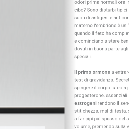
odori prima normali ora i
cibo? Sono disturbi tipici
suon di antigeni e antico
materno l'embrione è un “a
quando il feto ha completa
e cominciano a stare bene
dovuti in buona parte agl
speciali.
Il primo ormone
a entrar
test di gravidanza. Secre
spingere il corpo luteo a 
progesterone, essenziali 
estrogeni
rendono il sen
stitichezza, mal di testa,
a far pipì più spesso del 
volume, premendo sulla ve