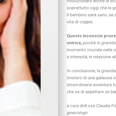
rivoluzionare anche le sicu
Consigli di lettura
soprattutto oggi che le gr
Tempo libero
Vivere la famiglia
il bambino sarà sano, se s
Lo spazio d’ascolto
vita di coppia.
Essere famiglia
Quando arriva un be
Questo inconscio proces
Rapporto genitori-fig
onirica,
poiché in gravidan
Nipoti e nonni
momento cruciale nella v
Vivere con cani, gatti
e intensità, in relazione a
Sicurezza dentro e f
Attività in famiglia
Natale insieme
In conclusione, la gravid
Tradizioni in cucina
mistero di una galassia s
Imparare divertendo
straordinarie avventure t
Proposte per famigl
che sa di aspettare un ba
A “tu per tu” con…
Educare alla vita
a cura dott.ssa Claudia Fil
Educazione e regole
ginecologo
Educare al digitale