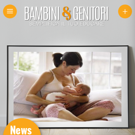
+
News