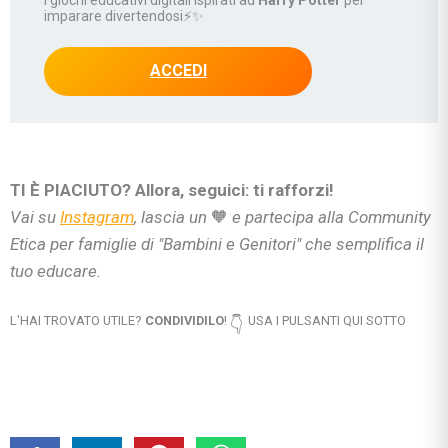
i giochi educativi digitali ispirati ad
Harry Potter
per
imparare divertendosi⚡✨
ACCEDI
TI È PIACIUTO? Allora, seguici: ti rafforzi!
Vai su
Instagram
, lascia un
🧡
e partecipa alla Community
Etica per famiglie di "Bambini e Genitori" che semplifica il
tuo educare.
L'HAI TROVATO UTILE?
CONDIVIDILO
!
USA I PULSANTI QUI SOTTO
👇