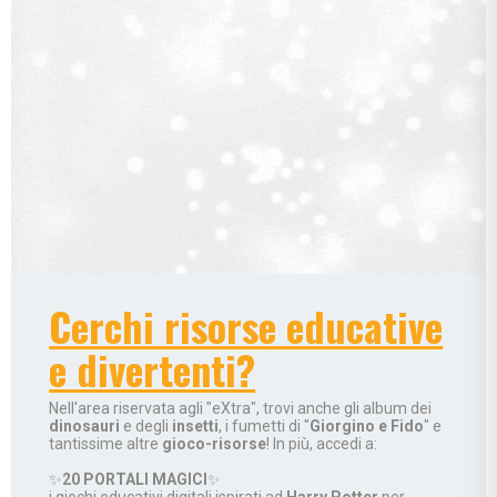
Cerchi risorse educative
e divertenti?
Nell'area riservata agli "eXtra", trovi anche gli album dei
dinosauri
e degli
insetti
, i fumetti di "
Giorgino e Fido
" e
tantissime altre
gioco-risorse
! In più, accedi a:
✨
20 PORTALI MAGICI
✨