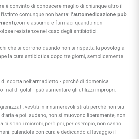
re è convinto di conoscere meglio di chiunque altro il
a l’istinto comunque non basta: l
’automedicazione può
nienti,
come assumere farmaci quando non
lose resistenze nel caso degli antibiotici.
schi che si corrono quando non si rispetta la posologia
mpe la cura antibiotica dopo tre giorni, semplicemente
o di scorta nell’armadietto - perché di domenica
o mal di gola! - può aumentare gli utilizzi impropri.
gienizzati, vestiti in innumerevoli strati perché non sia
po d’aria e poi: sudano, non si muovono liberamente, non
ra ci sono i microbi, però poi, per esempio, non sanno
mani, pulendole con cura e dedicando al lavaggio il
ciali