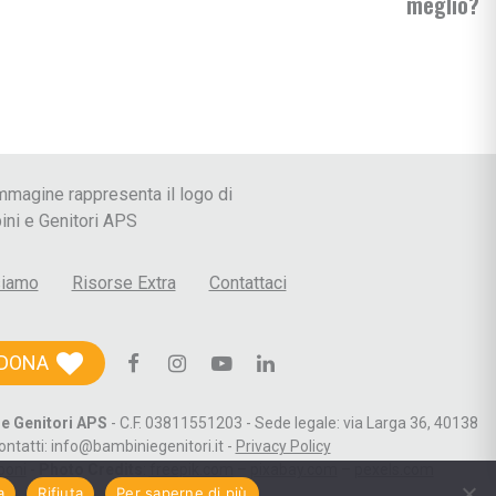
meglio?
 le Crisi
siamo
Risorse Extra
Contattaci
DONA
e Genitori APS
- C.F. 03811551203 - Sede legale: via Larga 36, 40138
ontatti: info@bambiniegenitori.it -
Privacy Policy
boni
-
Photo Credits
:
freepik.com
–
pixabay.com
–
pexels.com
a
Rifiuta
Per saperne di più