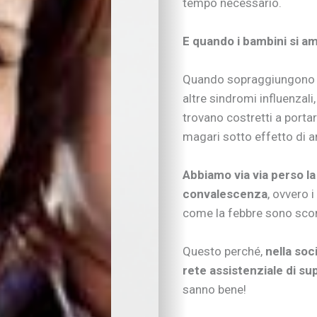
tempo necessario.
Neonati e prima infa
Sviluppo psicomotor
Sviluppo cognitivo 
E quando i bambini si 
Linguaggio
I consigli dei pedago
Quando sopraggiungono le
Imparare divertendo
altre sindromi influenzali
Scarabocchi e diseg
trovano costretti a porta
Consigli di lettura
magari sotto effetto di an
Tempo libero
Vivere la famiglia
Lo spazio d’ascolto
Abbiamo via via perso l
Essere famiglia
convalescenza
, ovvero 
Quando arriva un be
come la febbre sono sco
Rapporto genitori-fig
Nipoti e nonni
Questo perché,
nella soc
Vivere con cani, gatti
rete assistenziale di sup
Sicurezza dentro e f
sanno bene!
Attività in famiglia
Natale insieme