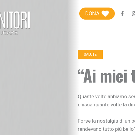
Blog genitori
DONA
Centro Famiglie
Riviste etiche
+100Extra
SALUTE
+100Kids
“Ai miei 
Chi siamo
Sostieni
Quante volte abbiamo sent
chissà quante volte la dir
Forse la nostalgia di un p
rendevano tutto più bello