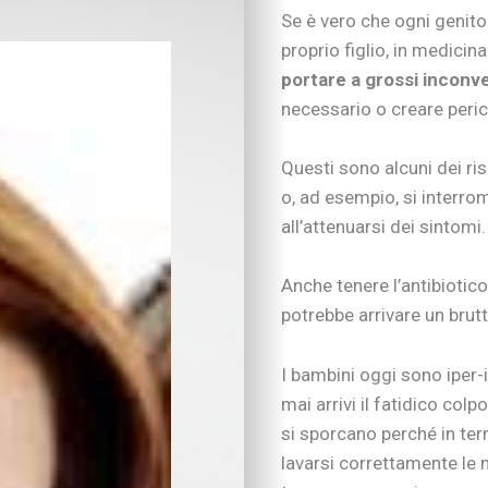
Se è vero che ogni genito
proprio figlio, in medicin
portare a grossi inconve
necessario o creare perico
Questi sono alcuni dei ri
o, ad esempio, si interro
all’attenuarsi dei sintomi.
Anche tenere l’antibiotic
potrebbe arrivare un brutt
I bambini oggi sono iper-i
IN EVIDENZA
mai arrivi il fatidico col
Figli in crescita
si sporcano perché in ter
Adolescenza
lavarsi correttamente le 
Figli con bisogni spe