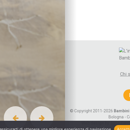
Cura di sé
Sonno
Attività fisica
Vita di coppia
Lo spazio d’ascolto
La coppia
Comunicare e gestire
Diventare genitori
Autori
Paolo Crepet
Alberto Pellai
Chi 
Daniele Novara
Maria Rita Parsi
Cognomi autori A-F
Cognomi autori G-M
Cognomi autori N-R
© Copyright 2011-2026
Bambini 
Cognomi autori S-Z
Bologna - C
Web design by
:
Ilaria Zam
 assicurarti di ottenere una migliore esperienza di navigazione
Accett