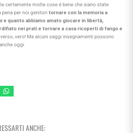
le certamente molte cose è bene che siano state
si
a pena per noi genitori
tornare con la memoria a
ie
e quanto abbiamo amato giocare in libertà,
difiato nei prati e tornare a casa ricoperti di fango e
diverso, vero! Ma alcuni saggi insegnamenti possono
 anche oggi.
ia
ni
ullismo
abilità
ano…
ologi
scuola
ESSARTI ANCHE: