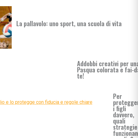
rimaria
La pallavolo: uno sport, una scuola di vita
si
enimento
Addobbi creativi per un
Pasqua colorata e fai-d
te!
Per
protegge
i
i figli
davvero,
quali
strategie
funziona