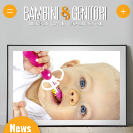
+
News