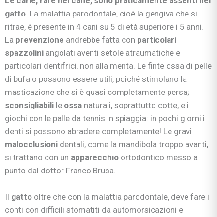
Le carie, rare nel cane, sono praticamente assenti nel
gatto
. La malattia parodontale, cioè la gengiva che si
ritrae, è presente in 4 cani su 5 di età superiore i 5 anni.
La
prevenzione
andrebbe fatta con
particolari
spazzolini
angolati aventi setole atraumatiche e
particolari dentifrici, non alla menta. Le finte ossa di pelle
di bufalo possono essere utili, poiché stimolano la
masticazione che si è quasi completamente persa;
sconsigliabili
le
ossa
naturali, soprattutto cotte, e i
giochi con le palle da tennis in spiaggia: in pochi giorni i
denti si possono abradere completamente! Le gravi
malocclusioni
dentali, come la mandibola troppo avanti,
si trattano con un
apparecchio
ortodontico messo a
punto dal dottor Franco Brusa.
Il
gatto
oltre che con la malattia parodontale, deve fare i
conti con difficili stomatiti da automorsicazioni e