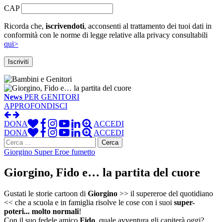
CAP
Ricorda che,
iscrivendoti
, acconsenti al trattamento dei tuoi dati in
conformità con le norme di legge relative alla privacy consultabili
qui>
News
PER GENITORI
APPROFONDISCI
DONA
ACCEDI
DONA
ACCEDI
Ricerca
per:
Giorgino Super Eroe fumetto
Giorgino, Fido e… la partita del cuore
Gustati le storie cartoon di
Giorgino
>> il supereroe del quotidiano
<< che a scuola e in famiglia risolve le cose con i suoi
super-
poteri... molto normali
!
Con il suo fedele amico
Fido
, quale avventura gli capiterà oggi?