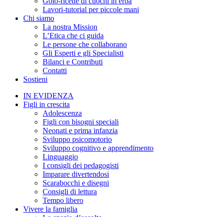
Golo-ricette di cuochi in erba
Lavori-tutorial per piccole mani
Chi siamo
La nostra Mission
L’Etica che ci guida
Le persone che collaborano
Gli Esperti e gli Specialisti
Bilanci e Contributi
Contatti
Sostieni
IN EVIDENZA
Figli in crescita
Adolescenza
Figli con bisogni speciali
Neonati e prima infanzia
Sviluppo psicomotorio
Sviluppo cognitivo e apprendimento
Linguaggio
I consigli dei pedagogisti
Imparare divertendosi
Scarabocchi e disegni
Consigli di lettura
Tempo libero
Vivere la famiglia