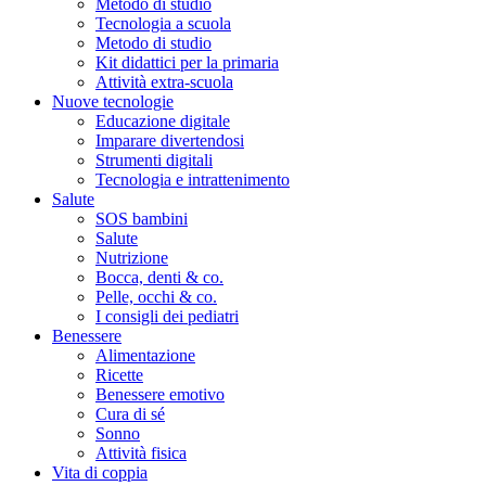
Metodo di studio
Tecnologia a scuola
Metodo di studio
Kit didattici per la primaria
Attività extra-scuola
Nuove tecnologie
Educazione digitale
Imparare divertendosi
Strumenti digitali
Tecnologia e intrattenimento
Salute
SOS bambini
Salute
Nutrizione
Bocca, denti & co.
Pelle, occhi & co.
I consigli dei pediatri
Benessere
Alimentazione
Ricette
Benessere emotivo
Cura di sé
Sonno
Attività fisica
Vita di coppia