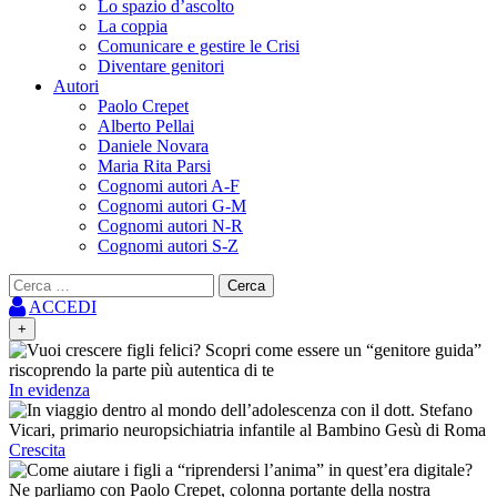
Lo spazio d’ascolto
La coppia
Comunicare e gestire le Crisi
Diventare genitori
Autori
Paolo Crepet
Alberto Pellai
Daniele Novara
Maria Rita Parsi
Cognomi autori A-F
Cognomi autori G-M
Cognomi autori N-R
Cognomi autori S-Z
Ricerca
per:
ACCEDI
+
In evidenza
Crescita