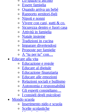
Lo spazio d’ascolto
Essere famiglia
Quando arriva un bebè
Rapporto genitori-figli
Nipoti e nonni
Vivere con cani, gatti & co.
Sicurezza dentro e fuori casa
Attività in famiglia
Natale insieme
Tradizioni in cucina
Imparare divertendosi
Proposte per famiglie
A “tu per tu” con…
Educare alla vita
Educazione e regole
Educare al digitale
Educazione finanziaria
Educare alle emozioni
Relazioni sociali e bullismo
Autonomia e responsabilità
Gli esperti consigliano…
I consigli degli psicologi
Mondo scuola
Inserimento nido e scuola
Scelte scolastiche