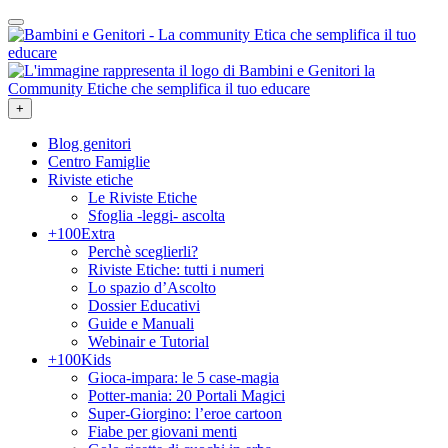
+
Blog genitori
Centro Famiglie
Riviste etiche
Le Riviste Etiche
Sfoglia -leggi- ascolta
+100Extra
Perchè sceglierli?
Riviste Etiche: tutti i numeri
Lo spazio d’Ascolto
Dossier Educativi
Guide e Manuali
Webinair e Tutorial
+100Kids
Gioca-impara: le 5 case-magia
Potter-mania: 20 Portali Magici
Super-Giorgino: l’eroe cartoon
Fiabe per giovani menti