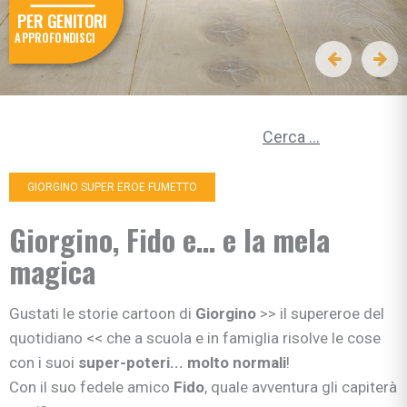
PER GENITORI
APPROFONDISCI
Ricerca per:
GIORGINO SUPER EROE FUMETTO
Giorgino, Fido e… e la mela
magica
Gustati le storie cartoon di
Giorgino
>> il supereroe del
quotidiano << che a scuola e in famiglia risolve le cose
con i suoi
super-poteri... molto normali
!
Con il suo fedele amico
Fido
, quale avventura gli capiterà