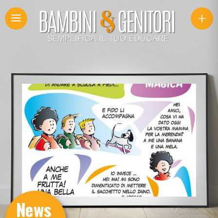
+
News