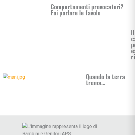
Comportamenti provocatori?
Fai parlare le favole
Il
c
p
e
r
Quando la terra
trema…