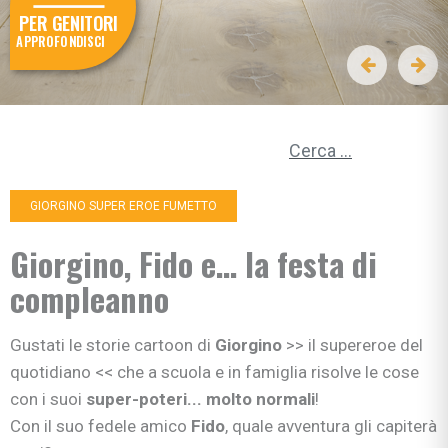
PER GENITORI
APPROFONDISCI
Ricerca per:
GIORGINO SUPER EROE FUMETTO
Giorgino, Fido e… la festa di
compleanno
Gustati le storie cartoon di
Giorgino
>> il supereroe del
quotidiano << che a scuola e in famiglia risolve le cose
con i suoi
super-poteri... molto normali
!
Con il suo fedele amico
Fido
, quale avventura gli capiterà