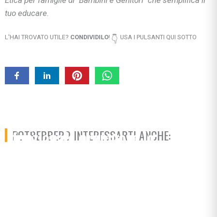
tuo educare.
L'HAI TROVATO UTILE?
CONDIVIDILO
!
USA I PULSANTI QUI SOTTO
👇
La psicomotricità
funzionale promuove lo
POTREBBERO INTERESSARTI ANCHE:
sviluppo di sé