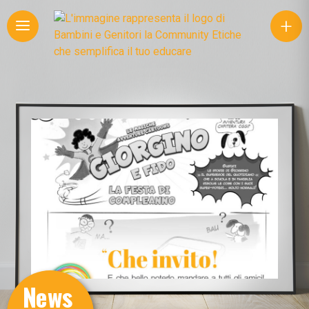
+
News