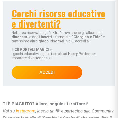
Cerchi risorse educative
e divertenti?
Nell'area riservata agli "eXtra", trovi anche gli album dei
dinosauri
e degli
insetti
, i fumetti di "
Giorgino e Fido
" e
tantissime altre
gioco-risorse
! In più, accedi a:
✨
20 PORTALI MAGICI
✨
i giochi educativi digitali ispirati ad
Harry Potter
per
imparare divertendosi⚡✨
ACCEDI
TI È PIACIUTO? Allora, seguici: ti rafforzi!
Vai su
Instagram
, lascia un
🧡
e partecipa alla Community
Etica per famiglie di "Bambini e Genitori" che semplifica il