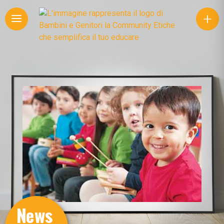
+
News