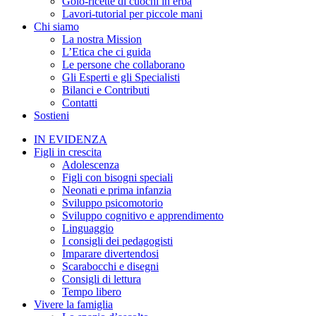
Golo-ricette di cuochi in erba
Lavori-tutorial per piccole mani
Chi siamo
La nostra Mission
L’Etica che ci guida
Le persone che collaborano
Gli Esperti e gli Specialisti
Bilanci e Contributi
Contatti
Sostieni
IN EVIDENZA
Figli in crescita
Adolescenza
Figli con bisogni speciali
Neonati e prima infanzia
Sviluppo psicomotorio
Sviluppo cognitivo e apprendimento
Linguaggio
I consigli dei pedagogisti
Imparare divertendosi
Scarabocchi e disegni
Consigli di lettura
Tempo libero
Vivere la famiglia