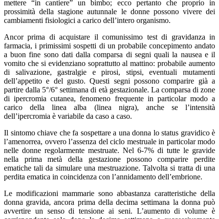
mettere “in cantiere” un bimbo; ecco pertanto che proprio in
prossimità della stagione autunnale le donne possono vivere dei
cambiamenti fisiologici a carico dell’intero organismo.
Ancor prima di acquistare il comunissimo test di gravidanza in
farmacia, i primissimi sospetti di un probabile concepimento andato
a buon fine sono dati dalla comparsa di segni quali la nausea e il
vomito che si evidenziano soprattutto al mattino: probabile aumento
di salivazione, gastralgie e pirosi, stipsi, eventuali mutamenti
dell’appetito e del gusto. Questi segni possono comparire già a
partire dalla 5°/6° settimana di età gestazionale. La comparsa di zone
di ipercromia cutanea, fenomeno frequente in particolar modo a
carico della linea alba (linea nigra), anche se l’intensità
dell’ipercromia è variabile da caso a caso.
Il sintomo chiave che fa sospettare a una donna lo status gravidico è
l’amenorrea, ovvero l’assenza del ciclo mestruale in particolar modo
nelle donne regolarmente mestruate. Nel 6-7% di tutte le gravide
nella prima metà della gestazione possono comparire perdite
ematiche tali da simulare una mestruazione. Talvolta si tratta di una
perdita ematica in coincidenza con l’annidamento dell’embrione.
Le modificazioni mammarie sono abbastanza caratteristiche della
donna gravida, ancora prima della decima settimana la donna può
avvertire un senso di tensione ai seni. L’aumento di volume è