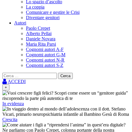
Lo spazio d’ascolto
La coppia
Comunicare e gestire le Crisi
Diventare genitori
Autori
Paolo Crepet
Alberto Pellai
Daniele Novara
Maria Rita Parsi
Cognomi autori A-F
Cognomi autori G-M
Cognomi autori N-R
Cognomi autori S-Z
Ricerca
per:
ACCEDI
+
In evidenza
Crescita