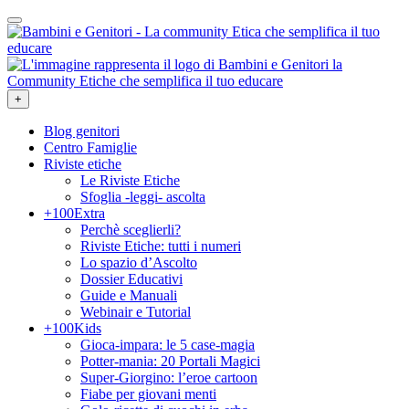
+
Blog genitori
Centro Famiglie
Riviste etiche
Le Riviste Etiche
Sfoglia -leggi- ascolta
+100Extra
Perchè sceglierli?
Riviste Etiche: tutti i numeri
Lo spazio d’Ascolto
Dossier Educativi
Guide e Manuali
Webinair e Tutorial
+100Kids
Gioca-impara: le 5 case-magia
Potter-mania: 20 Portali Magici
Super-Giorgino: l’eroe cartoon
Fiabe per giovani menti