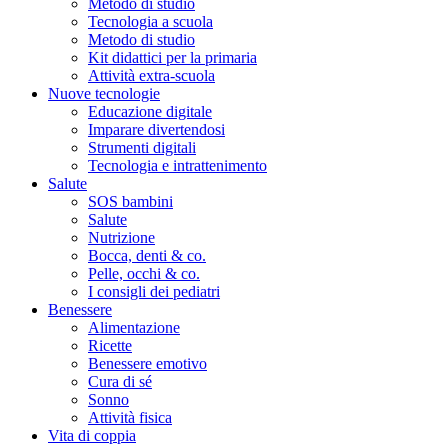
Metodo di studio
Tecnologia a scuola
Metodo di studio
Kit didattici per la primaria
Attività extra-scuola
Nuove tecnologie
Educazione digitale
Imparare divertendosi
Strumenti digitali
Tecnologia e intrattenimento
Salute
SOS bambini
Salute
Nutrizione
Bocca, denti & co.
Pelle, occhi & co.
I consigli dei pediatri
Benessere
Alimentazione
Ricette
Benessere emotivo
Cura di sé
Sonno
Attività fisica
Vita di coppia