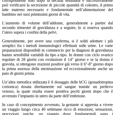
corrispondente solo dopo la decima settimana e successivamente
può verificarsi la secrezione di piccole quantità di colostro, il primo
latte materno necessario e fondamentale nell’alimentazione del
bambino nei suoi primissimi giorni di vita.
L’aumento di volume dell’addome, generalmente a partire dal
secondo trimestre di gravidanza e a seguire, lo si osserva quando
l’utero supera i confini della pelvi.
Generalmente, per avere una conferma, si è soliti adottare i più
semplici fra i metodi immunologici effettuati sulle urine. Le varie
preparazioni disponibili in commercio per la diagnosi di gravidanza
hanno sensibilità variabili da tipo a tipo. In donne con ciclo ovarico
regolare di 28 giorni con ovulazioni il 14° giorno e se la donna è
gravida, si ottengono reazioni positive già verso il 6°-8° giorno dopo
la prima assenza della mestruazione ed eccezionalmente anche un
paio di giorni prima.
Un’altra metodica utilizzata è il dosaggio delle hCG (gonadotropina
corionica) dosata direttamente sul sangue tramite un prelievo
venoso, la quale risulta essere positiva pochi giorni dopo che è
avvenuto l’impianto in utero da parte dell’embrione.
In caso di concepimento avvenuto, la gestante si appresta a vivere
un viaggio lungo circa 40 settimane ricco di emozioni, sensazioni,
percezioni uniche, un viaggio dove fondamentali sono i