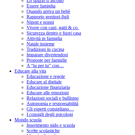
Lo spazio d’ascolto
Essere famiglia
Quando arriva un bebè
Rapporto genitori-figli
Nipoti e nonni
Vivere con cani, gatti & co.
Sicurezza dentro e fuori casa
Attività in famiglia
Natale insieme
Tradizioni in cucina
Imparare divertendosi
Proposte per famiglie
A “tu per tu” con…
Educare alla vita
Educazione e regole
Educare al digitale
Educazione finanziaria
Educare alle emozioni
Relazioni sociali e bullismo
Autonomia e responsabilità
Gli esperti consigliano…
I consigli degli psicologi
Mondo scuola
Inserimento nido e scuola
Scelte scolastiche